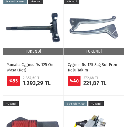
ÜCRETSİZ KARGO
TÜKENDİ
TÜKENDİ
TÜKENDİ
TÜKENDİ
Yamaha Cygnus Rs 125 Ön
Cygnus Rs 125 Sağ Sol Fren
Maşa (Rot)
Kolu Takım
2.857,60 TL
372,68 TL
55
40
%
%
1.293,29 TL
221,87 TL
TÜKENDİ
ÜCRETSİZ KARGO
TÜKENDİ