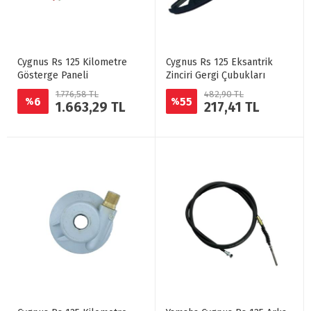
Cygnus Rs 125 Kilometre
Cygnus Rs 125 Eksantrik
Gösterge Paneli
Zinciri Gergi Çubukları
1.776,58 TL
482,90 TL
6
55
%
%
1.663,29 TL
217,41 TL