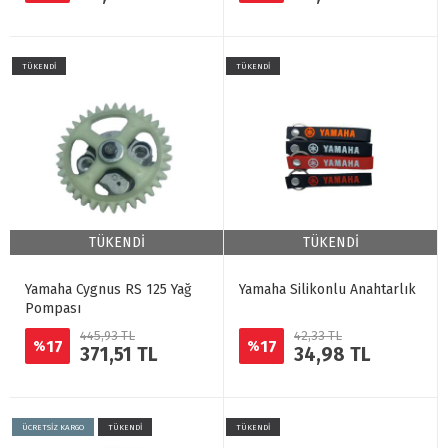
TÜKENDİ
TÜKENDİ
TÜKENDİ
TÜKENDİ
Yamaha Cygnus RS 125 Yağ
Yamaha Silikonlu Anahtarlık
Pompası
445,93 TL
42,33 TL
17
17
%
%
371,51 TL
34,98 TL
ÜCRETSİZ KARGO
TÜKENDİ
TÜKENDİ