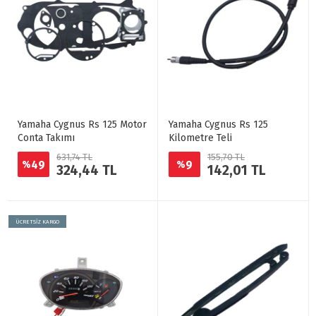
Yamaha Cygnus Rs 125 Motor
Yamaha Cygnus Rs 125
Conta Takımı
Kilometre Teli
631,74 TL
155,70 TL
49
9
%
%
324,44 TL
142,01 TL
ÜCRETSİZ KARGO