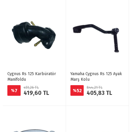
Cygnus Rs 125 Karbüratör
Yamaha Cygnus Rs 125 Ayak
Manifoldu
Marş Kolu
451,26 TL
844,21 TL
7
52
%
%
419,60 TL
405,83 TL