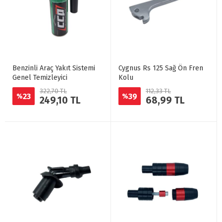
Benzinli Araç Yakıt Sistemi
Cygnus Rs 125 Sağ Ön Fren
Genel Temizleyici
Kolu
322,70 TL
112,33 TL
23
39
%
%
249,10 TL
68,99 TL