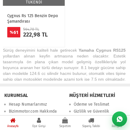
TÜKENDİ
Cygnus Rs 125 Benzin Depo
Şamandırası
564,70 TL
61
%
222,98 TL
Sürüş deneyimini kaliteli hale getirecek
Yamaha Cygnus RS125
yollardan alınan keyfin artmasına neden olacaktır. Estetik
tasarımıyla ön plana çıkan model gelişmiş özellikleriyle yol
boyunca aranan her türlü detayı sunuyor. 8.1 beygir gücüne sahip
olan modelde 124.6 cc silindir hacmi bulunur, otomatik vites tipine
sahip olan motosiklet modelinde azami tork ise 7.5 nm olmaktadır.
Ön süspansiyonda teleskopik, arka süspansiyonda ise helezon
yaylı tek amortisörlü sistem bulunmaktadır. Yakıt tasarrufu
KURUMSAL
MÜŞTERİ HİZMETLERİ
açısından da beğenilen model uzun süreli tüketimde de bile az
yakıyor. Modelde aynı zamanda geniş ekran üzerinde hız, km,
Hesap Numarlarımız
Ödeme ve Teslimat
yakıt gibi çeşitli göstergeler takip edilebilir. 92 kg ağırlığa sahip
Bizimmotor.com Hakkında
Gizlilik ve Güvenlik
olan motosiklet modelinin genişliği 680 mm olup yüksekliği ise
BizimBlog
Bizimmotor.com Hakkında
1150 mm’dir. Motosiklet kullanmaya yeni başlayanlar içinde ideal
Bizim Sitemap
İptal ve İade Şartları
olacak bu model özellikle şehir içinde ulaşımı kolay hale getiriyor.
Anasayfa
Üye Girişi
Sepetim
Sipariş Takibi
İletişim