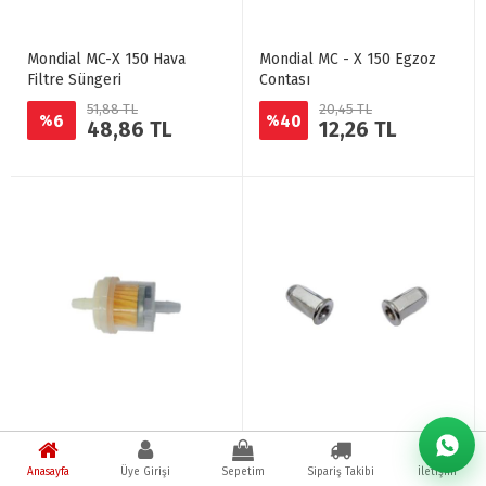
Mondial MC-X 150 Hava
Mondial MC - X 150 Egzoz
Filtre Süngeri
Contası
51,88 TL
20,45 TL
6
40
%
%
48,86 TL
12,26 TL
Mondial MC - X 150 Benzin
Mondial MC-X 150 Egzoz
Süzgeci
Somunu Takım
Anasayfa
Üye Girişi
Sepetim
Sipariş Takibi
İletişim