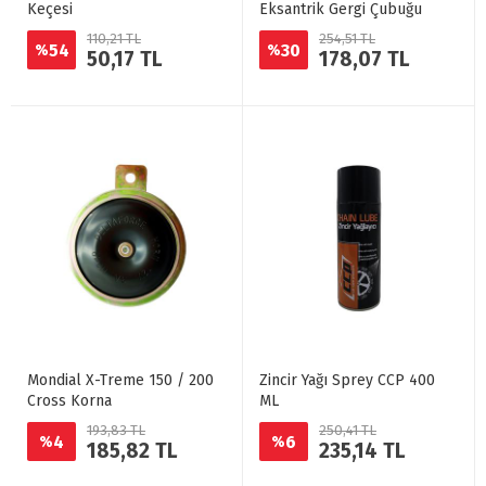
Keçesi
Eksantrik Gergi Çubuğu
Takım
110,21 TL
254,51 TL
54
30
%
%
50,17 TL
178,07 TL
Mondial X-Treme 150 / 200
Zincir Yağı Sprey CCP 400
Cross Korna
ML
193,83 TL
250,41 TL
4
6
%
%
185,82 TL
235,14 TL