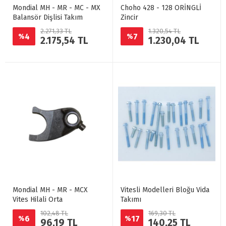
Mondial MH - MR - MC - MX
Choho 428 - 128 ORİNGLİ
Balansör Dişlisi Takım
Zincir
2.271,33 TL
1.320,54 TL
4
7
%
%
2.175,54 TL
1.230,04 TL
Mondial MH - MR - MCX
Vitesli Modelleri Bloğu Vida
Vites Hilali Orta
Takımı
102,48 TL
169,30 TL
6
17
%
%
96,19 TL
140,25 TL