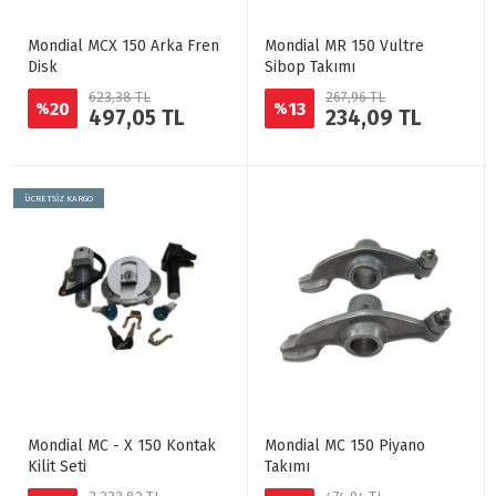
Mondial MCX 150 Arka Fren
Mondial MR 150 Vultre
Disk
Sibop Takımı
623,38 TL
267,96 TL
20
13
%
%
497,05 TL
234,09 TL
ÜCRETSİZ KARGO
Mondial MC - X 150 Kontak
Mondial MC 150 Piyano
Kilit Seti
Takımı