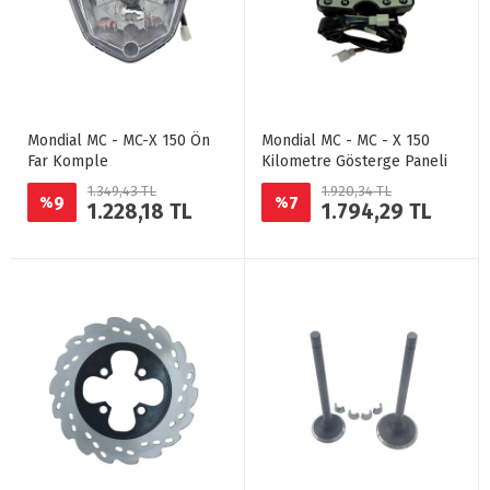
Mondial MC - MC-X 150 Ön
Mondial MC - MC - X 150
Far Komple
Kilometre Gösterge Paneli
1.349,43 TL
1.920,34 TL
9
7
%
%
1.228,18 TL
1.794,29 TL