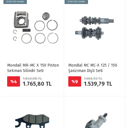
ÜCRETSİZ KARGO
ÜCRETSİZ KARGO
Mondail MR-MC X 150 Piston
Mondial MC MC-X 125 / 150
Sekman Silindir Seti
Şanzıman Dişli Seti
1.840,08 TL
1.686,92 TL
4
9
%
%
1.765,80 TL
1.539,79 TL