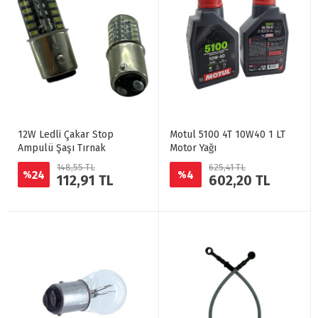
12W Ledli Çakar Stop
Motul 5100 4T 10W40 1 LT
Ampulü Şaşı Tırnak
Motor Yağı
148,55 TL
625,41 TL
24
4
%
%
112,91 TL
602,20 TL