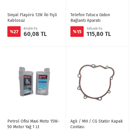
Sinyal Flaşörü 12W İki Fişli
Telefon Tutucu Gidon
Kablosuz
Bağlantı Aparatı
81,89 TL
135,48 TL
27
15
%
%
60,08 TL
115,80 TL
Petrol Ofisi Maxi Moto 15W-
Agk / MH / CG Statör Kapak
50 Motor Yağ 1 Lt
Contası