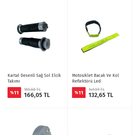
Kartal Desenli Sağ Sol Elcik
Motosiklet Bacak Ve Kol
Takımı
Reflektörü Led
185,68 TL
149,59 TL
11
11
%
%
166,05 TL
132,65 TL