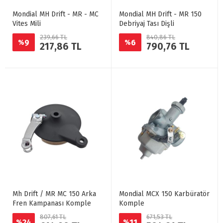
Mondial MH Drift - MR - MC
Mondial MH Drift - MR 150
Vites Mili
Debriyaj Tası Dişli
239,66 TL
840,86 TL
9
6
%
%
217,86 TL
790,76 TL
Mh Drift / MR MC 150 Arka
Mondial MCX 150 Karbüratör
Fren Kampanası Komple
Komple
807,61 TL
671,53 TL
24
11
%
%