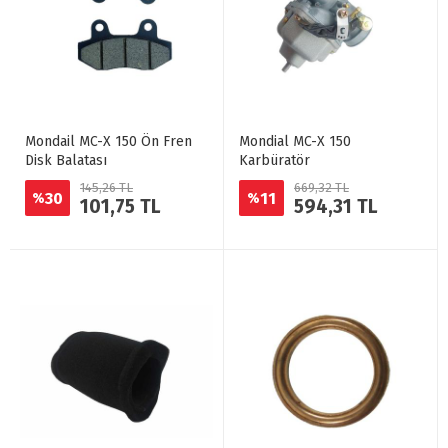
Mondail MC-X 150 Ön Fren
Mondial MC-X 150
Disk Balatası
Karbüratör
145,26 TL
669,32 TL
30
11
%
%
101,75 TL
594,31 TL