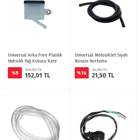
Üniversal Arka Fren Plastik
Üniversal Motosiklet Siyah
Hidrolik Yağ Kutusu Kare
Benzin Hortumu
160,55 TL
24,88 TL
5
14
%
%
152,01 TL
21,50 TL