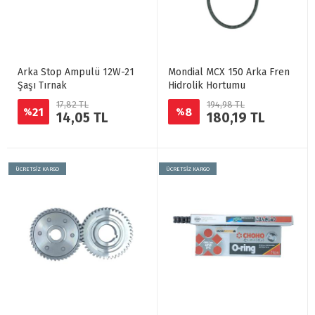
Arka Stop Ampulü 12W-21
Mondial MCX 150 Arka Fren
Şaşı Tırnak
Hidrolik Hortumu
17,82 TL
194,98 TL
21
8
%
%
14,05 TL
180,19 TL
ÜCRETSİZ KARGO
ÜCRETSİZ KARGO