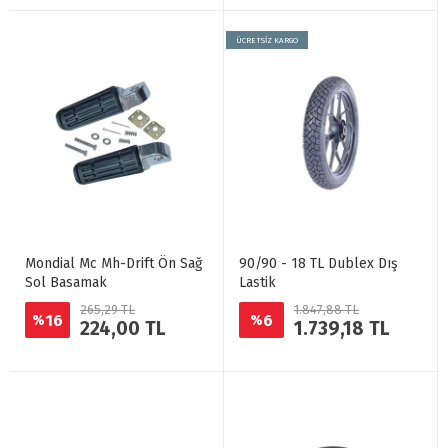
ÜCRETSİZ KARGO
Mondial Mc Mh-Drift Ön Sağ
90/90 - 18 TL Dublex Dış
Sol Basamak
Lastik
265,29 TL
1.847,88 TL
16
6
%
%
224,00 TL
1.739,18 TL