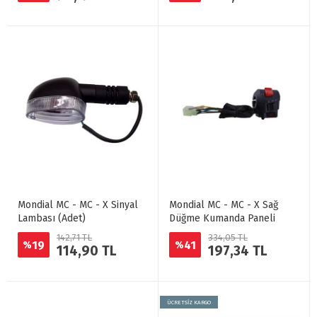
Mondial MC - MC - X Sinyal
Mondial MC - MC - X Sağ
Lambası (Adet)
Düğme Kumanda Paneli
142,71 TL
334,05 TL
19
41
%
%
114,90 TL
197,34 TL
ÜCRETSİZ KARGO