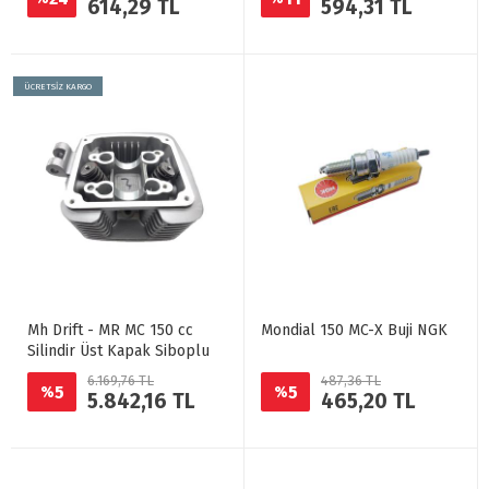
614,29 TL
594,31 TL
ÜCRETSİZ KARGO
Mh Drift - MR MC 150 cc
Mondial 150 MC-X Buji NGK
Silindir Üst Kapak Siboplu
6.169,76 TL
487,36 TL
5
5
%
%
5.842,16 TL
465,20 TL