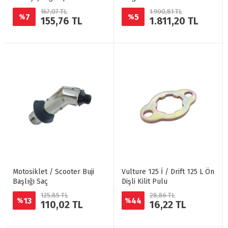
167,07 TL
1.900,81 TL
7
5
%
%
155,76 TL
1.811,20 TL
Motosiklet / Scooter Buji
Vulture 125 İ / Drift 125 L Ön
Başlığı Saç
Dişli Kilit Pulu
125,85 TL
28,86 TL
13
44
%
%
110,02 TL
16,22 TL