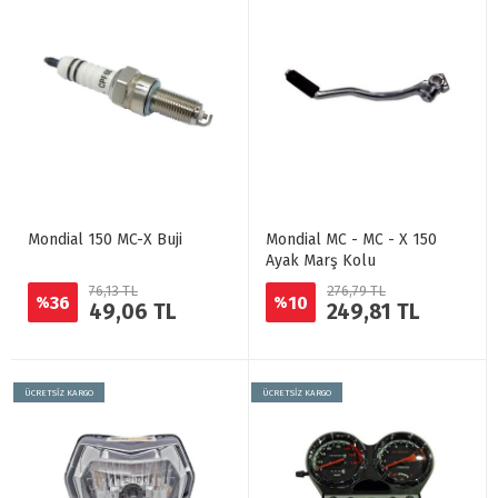
Mondial 150 MC-X Buji
Mondial MC - MC - X 150
Ayak Marş Kolu
76,13 TL
276,79 TL
36
10
%
%
49,06 TL
249,81 TL
ÜCRETSİZ KARGO
ÜCRETSİZ KARGO