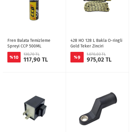
Fren Balata Temizleme
428 HO 128 L Bakla O-ringli
Spreyi CCP 500ML
Gold Teker Zinciri
130,70 TL
1.070,03 TL
10
9
%
%
117,90 TL
975,02 TL