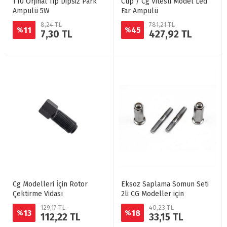
T10 Orjinal Tip Dipsiz Park
Cup / Cg Vitesli Model Led
Ampulü 5W
Far Ampulü
8,24 TL
781,21 TL
11
45
%
%
7,30 TL
427,92 TL
Cg Modelleri İçin Rotor
Eksoz Saplama Somun Seti
Çektirme Vidası
2li CG Modeller için
129,17 TL
40,23 TL
13
18
%
%
112,22 TL
33,15 TL