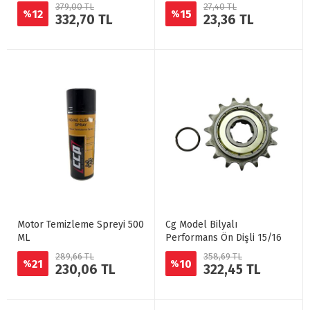
379,00 TL
27,40 TL
12
15
%
%
332,70 TL
23,36 TL
Motor Temizleme Spreyi 500
Cg Model Bilyalı
ML
Performans Ön Dişli 15/16
289,66 TL
358,69 TL
21
10
%
%
230,06 TL
322,45 TL