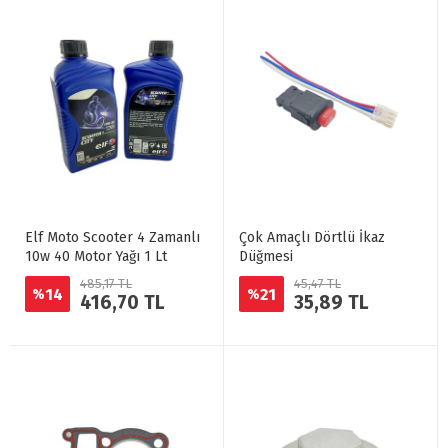
Elf Moto Scooter 4 Zamanlı
Çok Amaçlı Dörtlü İkaz
10w 40 Motor Yağı 1 Lt
Düğmesi
485,17 TL
45,47 TL
14
21
%
%
416,70 TL
35,89 TL