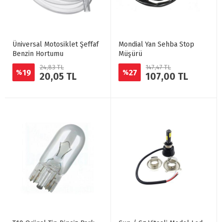
Üniversal Motosiklet Şeffaf
Mondial Yan Sehba Stop
Benzin Hortumu
Müşürü
24,83 TL
147,47 TL
19
27
%
%
20,05 TL
107,00 TL