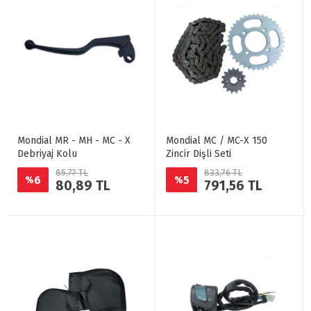
Mondial MR - MH - MC - X
Mondial MC / MC-X 150
Debriyaj Kolu
Zincir Dişli Seti
85,77 TL
833,76 TL
6
5
%
%
80,89 TL
791,56 TL