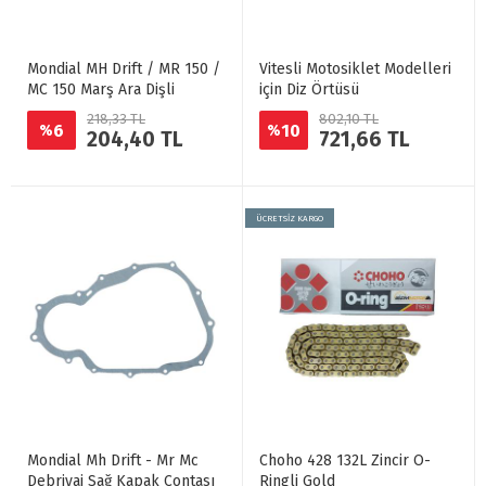
Mondial MH Drift / MR 150 /
Vitesli Motosiklet Modelleri
MC 150 Marş Ara Dişli
için Diz Örtüsü
218,33 TL
802,10 TL
6
10
%
%
204,40 TL
721,66 TL
ÜCRETSİZ KARGO
Mondial Mh Drift - Mr Mc
Choho 428 132L Zincir O-
Debriyaj Sağ Kapak Contası
Ringli Gold