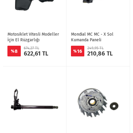
Motosiklet Vitesli Modeller
Mondial MC MC - X Sol
İçin El Rüzgarlığı
Kumanda Paneli
674,27 TL
249,95 TL
8
16
%
%
622,61 TL
210,86 TL