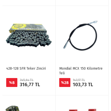
428-128 SFR Teker Zinciri
Mondial MCX 150 Kilometre
Teli
345,64 TL
143,17 TL
8
28
%
%
316,77 TL
103,73 TL