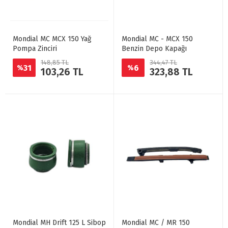
Mondial MC MCX 150 Yağ
Mondial MC - MCX 150
Pompa Zinciri
Benzin Depo Kapağı
148,85 TL
344,47 TL
31
6
%
%
103,26 TL
323,88 TL
Mondial MH Drift 125 L Sibop
Mondial MC / MR 150