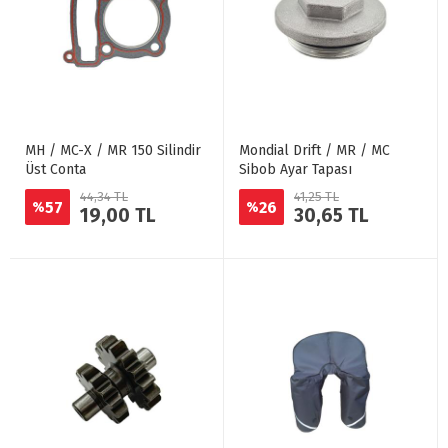
MH / MC-X / MR 150 Silindir
Mondial Drift / MR / MC
Üst Conta
Sibob Ayar Tapası
44,34 TL
41,25 TL
57
26
%
%
19,00 TL
30,65 TL