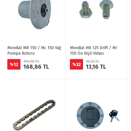
Mondial MR 150 / Mc 150 Yağ
Mondial Mh 125 Drift / Mr
Pompa Rotoru
150 Ön Dişli Vidası
190,98 TL
19,32 TL
12
32
%
%
168,86 TL
13,16 TL