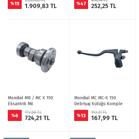
2.233,82 TL
474,94 TL
15
47
%
%
1.909,83 TL
252,25 TL
Mondial MR / MC X 150
Mondial MC MC-X 150
Eksantrik Mii
Debriyaj Kütüğü Komple
772,58 TL
193,21 TL
6
13
%
%
724,21 TL
167,99 TL