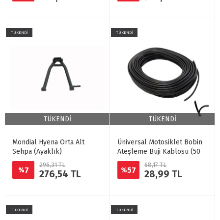
TÜKENDİ
TÜKENDİ
TÜKENDİ
TÜKENDİ
Mondial Hyena Orta Alt
Üniversal Motosiklet Bobin
Sehpa (Ayaklık)
Ateşleme Buji Kablosu (50
CM)
296,31 TL
68,17 TL
7
57
%
%
276,54 TL
28,99 TL
TÜKENDİ
TÜKENDİ