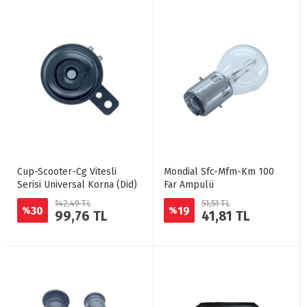
Cup-Scooter-Cg Vitesli
Mondial Sfc-Mfm-Km 100
Serisi Universal Korna (Did)
Far Ampulü
142,49 TL
51,51 TL
30
19
%
%
99,76 TL
41,81 TL