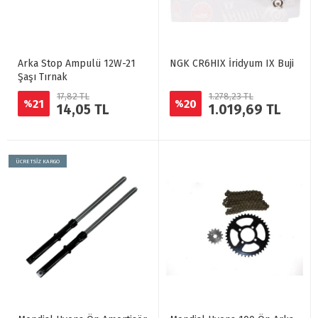
Arka Stop Ampulü 12W-21
NGK CR6HIX İridyum IX Buji
Şaşı Tırnak
17,82 TL
1.278,23 TL
21
20
%
%
14,05 TL
1.019,69 TL
ÜCRETSİZ KARGO