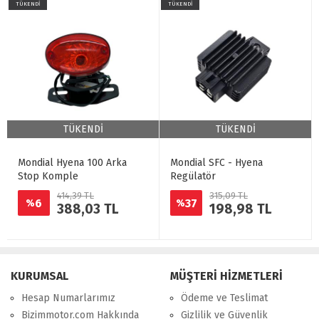
TÜKENDİ
TÜKENDİ
TÜKENDİ
TÜKENDİ
Mondial Hyena 100 Arka
Mondial SFC - Hyena
Stop Komple
Regülatör
414,39 TL
315,09 TL
6
37
%
%
388,03 TL
198,98 TL
KURUMSAL
MÜŞTERİ HİZMETLERİ
Hesap Numarlarımız
Ödeme ve Teslimat
Bizimmotor.com Hakkında
Gizlilik ve Güvenlik