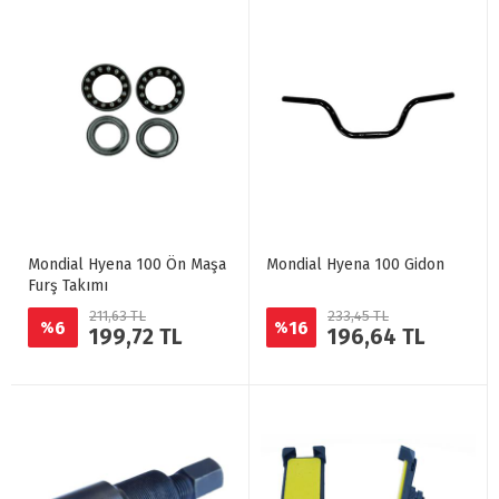
Mondial Hyena 100 Ön Maşa
Mondial Hyena 100 Gidon
Furş Takımı
211,63 TL
233,45 TL
6
16
%
%
199,72 TL
196,64 TL