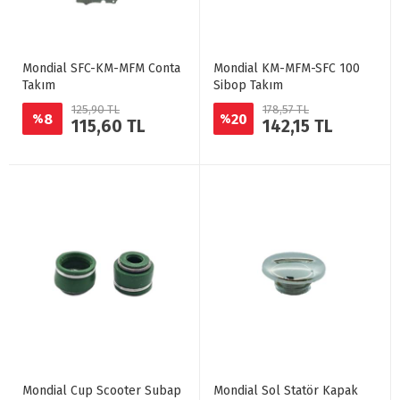
Mondial SFC-KM-MFM Conta
Mondial KM-MFM-SFC 100
Takım
Sibop Takım
125,90 TL
178,57 TL
8
20
%
%
115,60 TL
142,15 TL
Mondial Cup Scooter Subap
Mondial Sol Statör Kapak