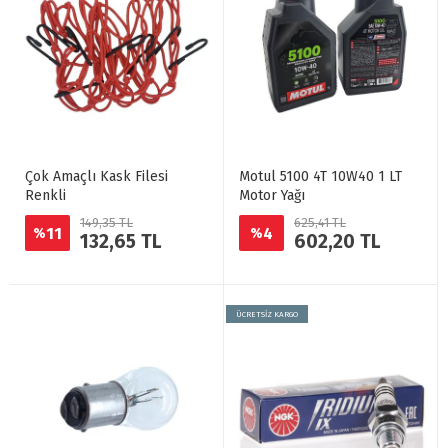
Çok Amaçlı Kask Filesi
Motul 5100 4T 10W40 1 LT
Renkli
Motor Yağı
149,35 TL
625,41 TL
11
4
%
%
132,65 TL
602,20 TL
ÜCRETSİZ KARGO