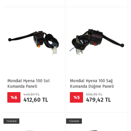
Mondial Hyena 100 Sol
Mondial Hyena 100 Sağ
Kumanda Paneli
Kumanda Düğme Paneli
440,81 TL
506,95 TL
6
5
%
%
412,60 TL
479,42 TL
TÜKENDİ
TÜKENDİ