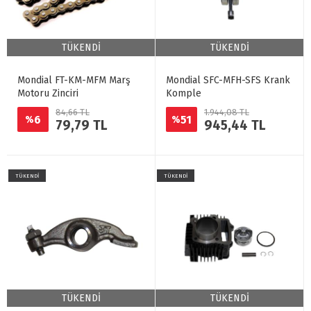
TÜKENDİ
TÜKENDİ
Mondial FT-KM-MFM Marş
Mondial SFC-MFH-SFS Krank
Motoru Zinciri
Komple
84,66 TL
1.944,08 TL
6
51
%
%
79,79 TL
945,44 TL
TÜKENDİ
TÜKENDİ
TÜKENDİ
TÜKENDİ