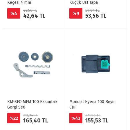
Keçesi 4 mm
Küçük Üst Tapa
44,56 TL
59,04 TL
4
9
%
%
42,64 TL
53,56 TL
KM-SFC-MFM 100 Eksantrik
Mondial Hyena 100 Beyin
Gergi Seti
CDİ
211,34 TL
271,56 TL
22
43
%
%
165,40 TL
155,53 TL