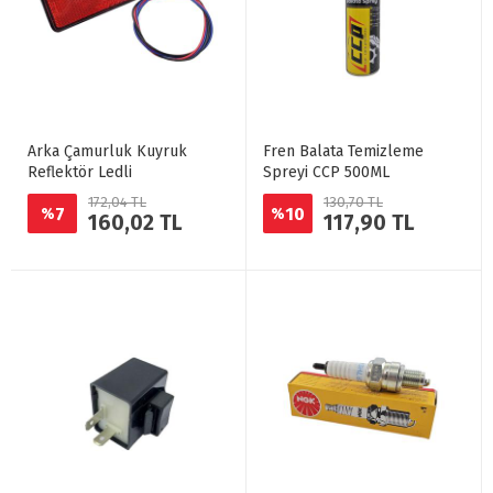
Arka Çamurluk Kuyruk
Fren Balata Temizleme
Reflektör Ledli
Spreyi CCP 500ML
172,04 TL
130,70 TL
7
10
%
%
160,02 TL
117,90 TL