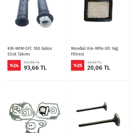
KM-MFM-SFC 100 Gidon
Mondial Km-Mfm-Sfc Yağ
Elcik Takımı
Filtresi
123,85 TL
26,63 TL
24
25
%
%
93,66 TL
20,06 TL