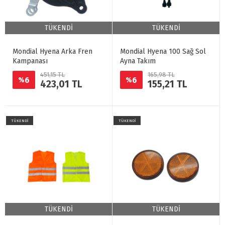
TÜKENDİ
TÜKENDİ
Mondial Hyena Arka Fren
Mondial Hyena 100 Sağ Sol
Kampanası
Ayna Takım
451,15 TL
165,98 TL
6
6
%
%
423,01 TL
155,21 TL
TÜKENDİ
TÜKENDİ
TÜKENDİ
TÜKENDİ