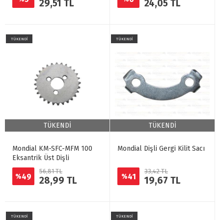
29,51 TL
24,05 TL
TÜKENDİ
TÜKENDİ
TÜKENDİ
TÜKENDİ
Mondial KM-SFC-MFM 100
Mondial Dişli Gergi Kilit Sacı
Eksantrik Üst Dişli
56,81 TL
33,42 TL
49
41
%
%
28,99 TL
19,67 TL
TÜKENDİ
TÜKENDİ