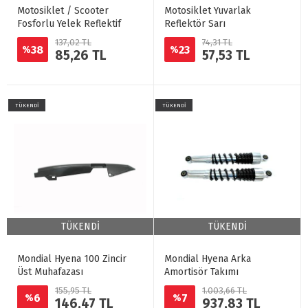
Motosiklet / Scooter
Motosiklet Yuvarlak
Fosforlu Yelek Reflektif
Reflektör Sarı
137,02 TL
74,31 TL
38
23
%
%
85,26 TL
57,53 TL
TÜKENDİ
TÜKENDİ
TÜKENDİ
TÜKENDİ
Mondial Hyena 100 Zincir
Mondial Hyena Arka
Üst Muhafazası
Amortisör Takımı
155,95 TL
1.003,66 TL
6
7
%
%
146,47 TL
937,83 TL