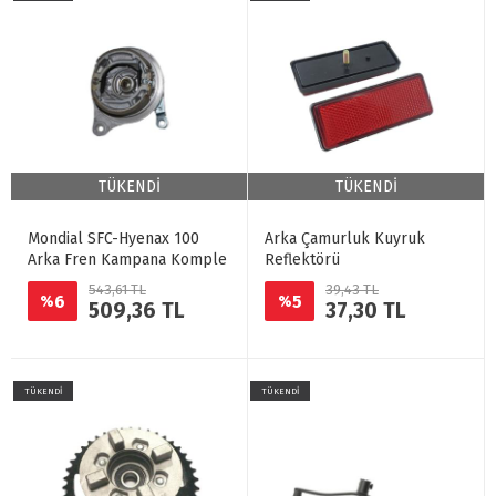
TÜKENDİ
TÜKENDİ
Mondial SFC-Hyenax 100
Arka Çamurluk Kuyruk
Arka Fren Kampana Komple
Reflektörü
543,61 TL
39,43 TL
6
5
%
%
509,36 TL
37,30 TL
TÜKENDİ
TÜKENDİ