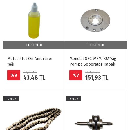
TÜKENDİ
TÜKENDİ
Motosiklet Ön Amortisör
Mondial SFC-MFM-KM Yağ
Yağı
Pompa Seperatör Kapak
47,72 TL
163,75 TL
9
7
%
%
43,48 TL
151,93 TL
TÜKENDİ
TÜKENDİ