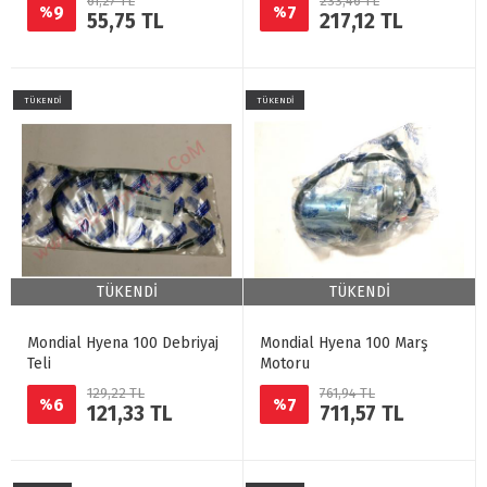
61,27 TL
233,46 TL
9
7
%
%
55,75 TL
217,12 TL
TÜKENDİ
TÜKENDİ
TÜKENDİ
TÜKENDİ
Mondial Hyena 100 Debriyaj
Mondial Hyena 100 Marş
Teli
Motoru
129,22 TL
761,94 TL
6
7
%
%
121,33 TL
711,57 TL