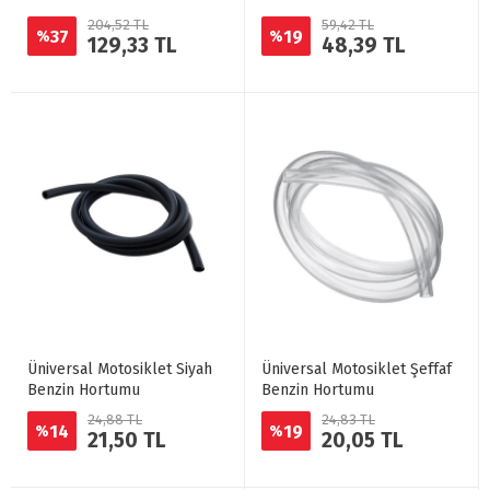
204,52 TL
59,42 TL
37
19
%
%
129,33 TL
48,39 TL
Üniversal Motosiklet Siyah
Üniversal Motosiklet Şeffaf
Benzin Hortumu
Benzin Hortumu
24,88 TL
24,83 TL
14
19
%
%
21,50 TL
20,05 TL