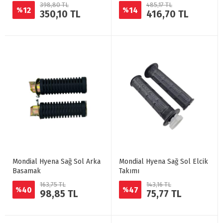
398,80 TL
485,17 TL
12
14
%
%
350,10 TL
416,70 TL
Mondial Hyena Sağ Sol Arka
Mondial Hyena Sağ Sol Elcik
Basamak
Takımı
163,75 TL
143,16 TL
40
47
%
%
98,85 TL
75,77 TL