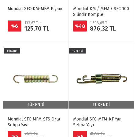
Mondial SFC-KM-MFM Piyano
Mondial KM / MFM / SFC 100
Silindir Komple
133,67 TL
1.698,65 TL
6
48
%
%
125,70 TL
876,32 TL
TÜKENDİ
TÜKENDİ
TÜKENDİ
TÜKENDİ
Mondial SFC-MFM-SFS Orta
Mondial SFC-MFM-KF Yan
Sehpa Yayı
Sehpa Yayı
31,19 TL
25,62 TL
5
6
%
%