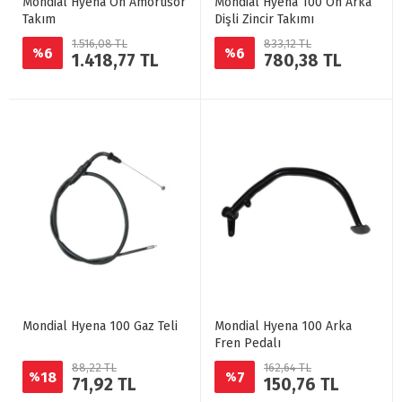
Mondial Hyena Ön Amortisör
Mondial Hyena 100 Ön Arka
Takım
Dişli Zincir Takımı
1.516,08 TL
833,12 TL
6
6
%
%
1.418,77 TL
780,38 TL
Mondial Hyena 100 Gaz Teli
Mondial Hyena 100 Arka
Fren Pedalı
88,22 TL
162,64 TL
18
7
%
%
71,92 TL
150,76 TL