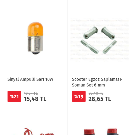
Sinyal Ampulü Sarı 10W
Scooter Egzoz Saplaması-
Somun Set 6 mm
19,57 TL
35,40 TL
21
19
%
%
15,48 TL
28,65 TL