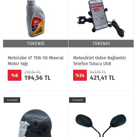
TÜKENDİ
TÜKENDİ
Motolube 4T 15W-50 Mineral
Motosiklet Gidon Bağlantılı
Motor Yağı
Telefon Tutucu USB
210,54 TL
643,10 TL
8
34
%
%
194,56 TL
421,41 TL
TÜKENDİ
TÜKENDİ