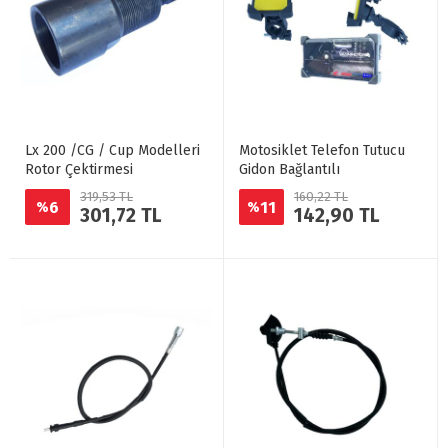
Lx 200 /CG / Cup Modelleri
Motosiklet Telefon Tutucu
Rotor Çektirmesi
Gidon Bağlantılı
319,53 TL
160,22 TL
6
11
%
%
301,72 TL
142,90 TL