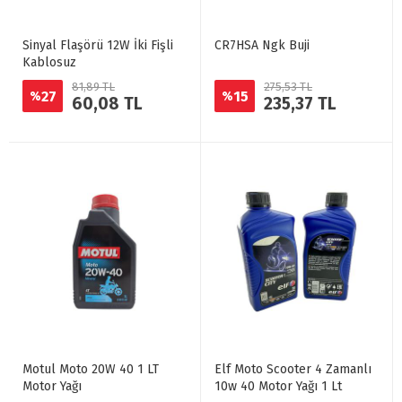
Sinyal Flaşörü 12W İki Fişli
CR7HSA Ngk Buji
Kablosuz
81,89 TL
275,53 TL
27
15
%
%
60,08 TL
235,37 TL
Motul Moto 20W 40 1 LT
Elf Moto Scooter 4 Zamanlı
Motor Yağı
10w 40 Motor Yağı 1 Lt