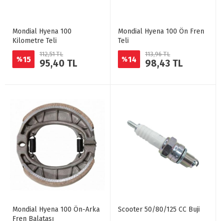
Mondial Hyena 100
Mondial Hyena 100 Ön Fren
Kilometre Teli
Teli
112,51 TL
113,96 TL
15
14
%
%
95,40 TL
98,43 TL
Mondial Hyena 100 Ön-Arka
Scooter 50/80/125 CC Buji
Fren Balatası