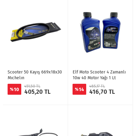
Scooter 50 Kayış 669x18x30
Elf Moto Scooter 4 Zamanlı
Mıchelın
10w 40 Motor Yağı 1 Lt
451,50 TL
485,17 TL
10
14
%
%
405,20 TL
416,70 TL