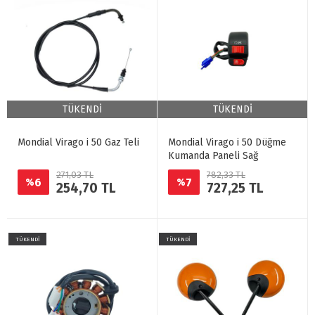
TÜKENDİ
TÜKENDİ
Mondial Virago i 50 Gaz Teli
Mondial Virago i 50 Düğme
Kumanda Paneli Sağ
271,03 TL
782,33 TL
6
7
%
%
254,70 TL
727,25 TL
TÜKENDİ
TÜKENDİ