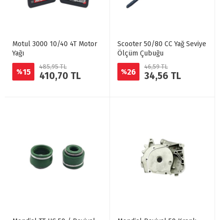
Motul 3000 10/40 4T Motor
Scooter 50/80 CC Yağ Seviye
Yağı
Ölçüm Çubuğu
485,95 TL
46,59 TL
15
26
%
%
410,70 TL
34,56 TL