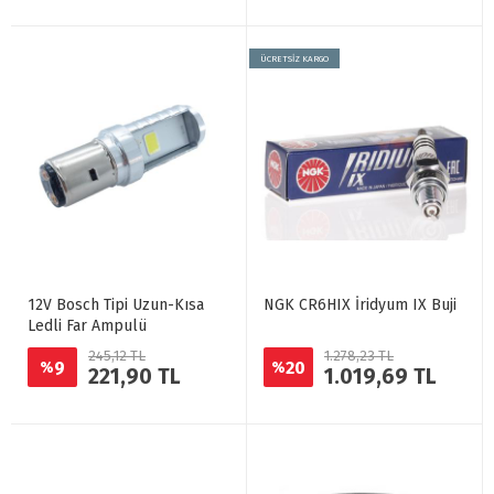
ÜCRETSİZ KARGO
12V Bosch Tipi Uzun-Kısa
NGK CR6HIX İridyum IX Buji
Ledli Far Ampulü
245,12 TL
1.278,23 TL
9
20
%
%
221,90 TL
1.019,69 TL