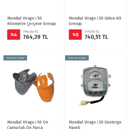
Mondial Virago i 50
Mondial Virago i 50 Gidon Alt
Kilometre Çerçeve Grenajı
Grenajı
796,34 TL
779,76 TL
4
5
%
%
764,39 TL
740,51 TL
ÜCRETSİZ KARGO
ÜCRETSİZ KARGO
Mondial Virago i 50 Ön
Mondial Virago i 50 Gösterge
Çamurluk Ön Parça
Paneli