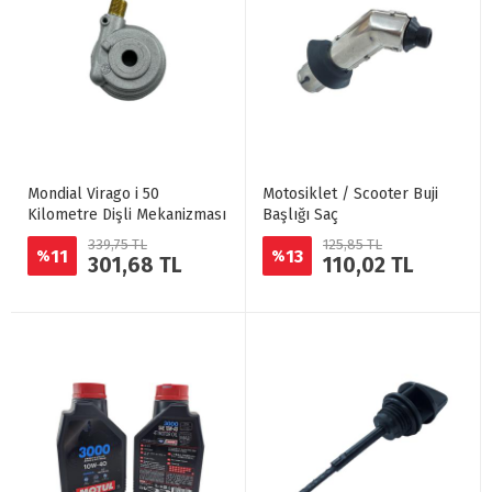
Mondial Virago i 50
Motosiklet / Scooter Buji
Kilometre Dişli Mekanizması
Başlığı Saç
339,75 TL
125,85 TL
11
13
%
%
301,68 TL
110,02 TL