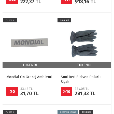
222,37 TL
918,16 TL
TÜKENDİ
TÜKENDİ
TÜKENDİ
TÜKENDİ
Mondial Ön Grenaj Amblemi
Suni Deri Eldiven Polarlı
Siyah
33,42 TL
334,05 TL
5
16
%
%
31,70 TL
281,33 TL
TÜKENDİ
ÜCRETSİZ KARGO
TÜKENDİ