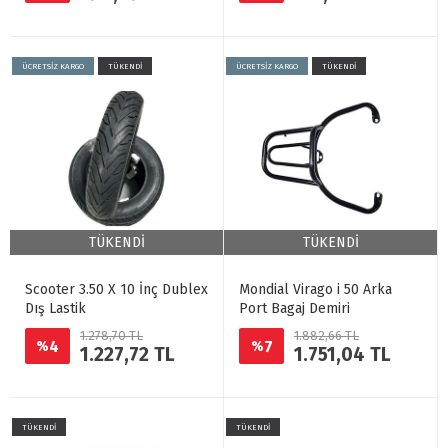
ÜCRETSİZ KARGO
TÜKENDİ
ÜCRETSİZ KARGO
TÜKENDİ
TÜKENDİ
TÜKENDİ
Scooter 3.50 X 10 İnç Dublex
Mondial Virago i 50 Arka
Dış Lastik
Port Bagaj Demiri
1.278,70 TL
1.882,66 TL
4
7
%
%
1.227,72 TL
1.751,04 TL
TÜKENDİ
TÜKENDİ