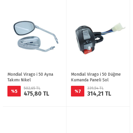
Mondial Virago i 50 Ayna
Mondial Virago i 50 Düğme
Takımı Nikel
Kumanda Paneli Sol
502,65 TL
339,54 TL
5
7
%
%
475,80 TL
314,21 TL