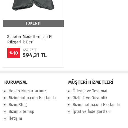
TÜKENDİ
Scooter Modelleri İçin El
Rüzgarlık Deri
657,26 TL
10
%
594,31 TL
KURUMSAL
MÜŞTERİ HİZMETLERİ
Hesap Numarlarımız
Ödeme ve Teslimat
Bizimmotor.com Hakkında
Gizlilik ve Güvenlik
BizimBlog
Bizimmotor.com Hakkında
Bizim Sitemap
İptal ve İade Şartları
İletişim