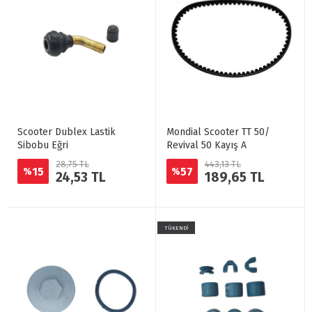
Scooter Dublex Lastik
Mondial Scooter TT 50/
Sibobu Eğri
Revival 50 Kayış A
28,75 TL
443,13 TL
15
57
%
%
24,53 TL
189,65 TL
TÜKENDİ