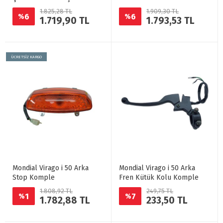
1.825,28 TL
1.909,30 TL
6
6
%
%
1.719,90 TL
1.793,53 TL
ÜCRETSİZ KARGO
Mondial Virago i 50 Arka
Mondial Virago i 50 Arka
Stop Komple
Fren Kütük Kolu Komple
1.808,92 TL
249,75 TL
1
7
%
%
1.782,88 TL
233,50 TL