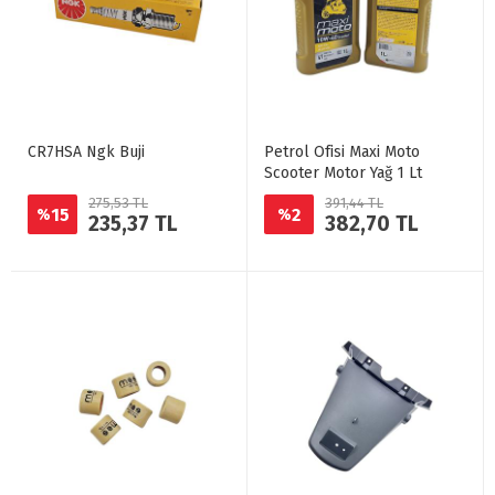
CR7HSA Ngk Buji
Petrol Ofisi Maxi Moto
Scooter Motor Yağ 1 Lt
275,53 TL
391,44 TL
15
2
%
%
235,37 TL
382,70 TL