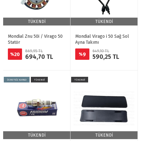
TÜKENDİ
TÜKENDİ
Mondial Znu 50i / Virago 50
Mondial Virago i 50 Sağ Sol
Statör
Ayna Takımı
869,95 TL
649,10 TL
20
9
%
%
694,70 TL
590,25 TL
ÜCRETSİZ KARGO
TÜKENDİ
TÜKENDİ
TÜKENDİ
TÜKENDİ