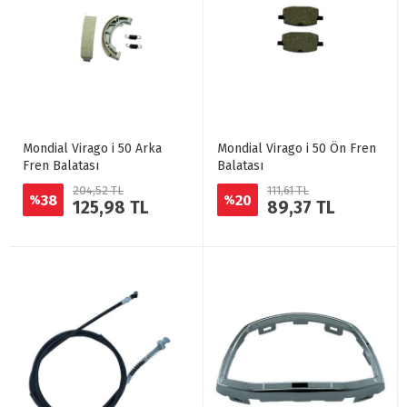
Mondial Virago i 50 Arka
Mondial Virago i 50 Ön Fren
Fren Balatası
Balatası
204,52 TL
111,61 TL
38
20
%
%
125,98 TL
89,37 TL