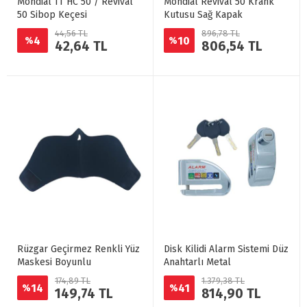
Mondial TT HC 50 / Revival
Mondial Revival 50 Krank
50 Sibop Keçesi
Kutusu Sağ Kapak
44,56 TL
896,78 TL
4
10
%
%
42,64 TL
806,54 TL
Rüzgar Geçirmez Renkli Yüz
Disk Kilidi Alarm Sistemi Düz
Maskesi Boyunlu
Anahtarlı Metal
174,89 TL
1.379,38 TL
14
41
%
%
149,74 TL
814,90 TL