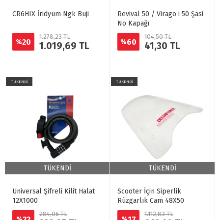
CR6HIX İridyum Ngk Buji
Revival 50 / Virago i 50 Şasi
No Kapağı
1.278,23 TL
104,50 TL
20
60
%
%
1.019,69 TL
41,30 TL
TÜKENDİ
TÜKENDİ
TÜKENDİ
TÜKENDİ
Universal Şifreli Kilit Halat
Scooter İçin Siperlik
12X1000
Rüzgarlık Cam 48X50
284,06 TL
1.112,83 TL
22
17
%
%