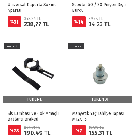
Universal Kaporta Sökme
Scooter 50 / 80 Pinyon Dişli
Aparatı
Burcu
343,84 TL
39,78 TL
31
14
%
%
238,77 TL
34,23 TL
TÜKENDİ
TÜKENDİ
TÜKENDİ
TÜKENDİ
Sis Lambası Ve Çok Amaçlı
Manyetik Yağ Tahliye Tapası
Bağlantı Braketi
M12X1.5
264,91 TL
167,10 TL
28
7
%
%
190,49 TL
155,31 TL