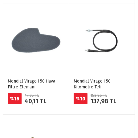
Mondial Virago i 50 Hava
Mondial Virago i 50
Filtre Elemanı
Kilometre Teli
47,95 TL
153,85 TL
16
10
%
%
40,11 TL
137,98 TL