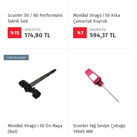
Scooter 50 / 80 Performans
Mondial Virago i 50 Arka
Tahrik Seti
Çamurluk Kuyruk
205,31 TL
641,50 TL
15
7
%
%
174,80 TL
594,37 TL
ÜCRETSİZ KARGO
Mondial Virago i 50 Ön Maşa
Scooter Yağ Seviye Çubuğu
(Rot)
19X65 MM