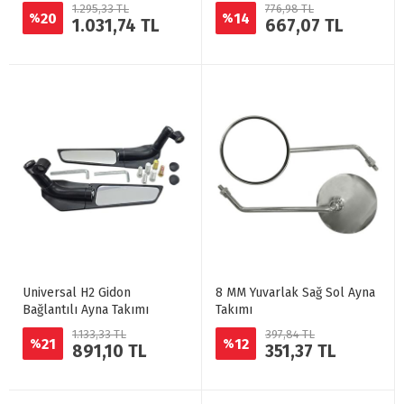
1.295,33 TL
776,98 TL
20
14
%
%
1.031,74 TL
667,07 TL
Universal H2 Gidon
8 MM Yuvarlak Sağ Sol Ayna
Bağlantılı Ayna Takımı
Takımı
1.133,33 TL
397,84 TL
21
12
%
%
891,10 TL
351,37 TL