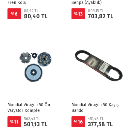
Fren Kolu
Sehpa (Ayaklık)
85,69 TL
805,15 TL
6
13
%
%
80,40 TL
703,82 TL
Mondial Virago i 50 Ön
Mondial Virago i 50 Kayış
Varyatör Komple
Bando
562,43 TL
451,48 TL
11
16
%
%
501,13 TL
377,58 TL