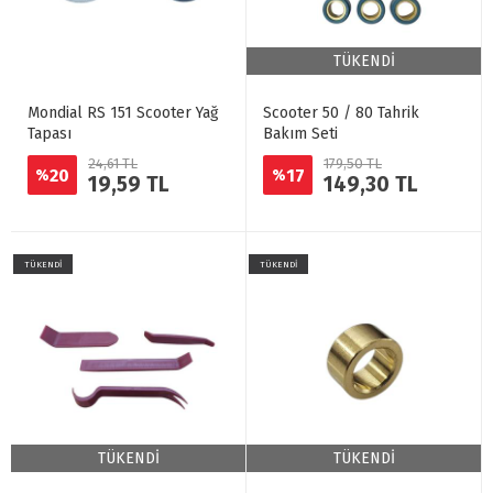
TÜKENDİ
Mondial RS 151 Scooter Yağ
Scooter 50 / 80 Tahrik
Tapası
Bakım Seti
24,61 TL
179,50 TL
20
17
%
%
19,59 TL
149,30 TL
TÜKENDİ
TÜKENDİ
TÜKENDİ
TÜKENDİ