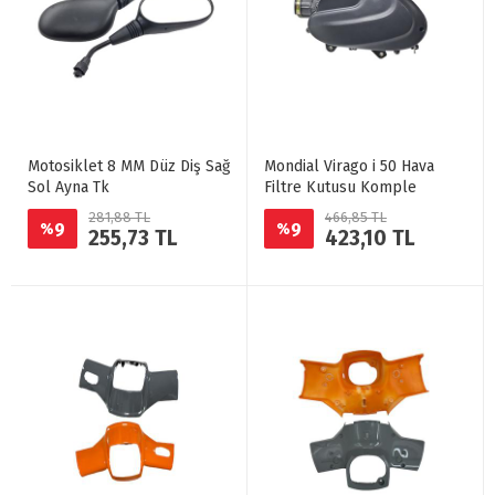
Motosiklet 8 MM Düz Diş Sağ
Mondial Virago i 50 Hava
Sol Ayna Tk
Filtre Kutusu Komple
281,88 TL
466,85 TL
9
9
%
%
255,73 TL
423,10 TL