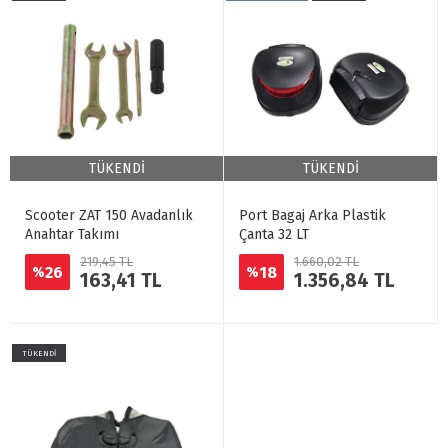
TÜKENDİ
TÜKENDİ
Scooter ZAT 150 Avadanlık
Port Bagaj Arka Plastik
Anahtar Takımı
Çanta 32 LT
219,45 TL
1.660,02 TL
26
18
%
%
163,41 TL
1.356,84 TL
TÜKENDİ