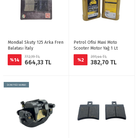
Mondial Skuty 125 Arka Fren
Petrol Ofisi Maxi Moto
Balatası İtaly
Scooter Motor Yağ 1 Lt
772,19 TL
391,44 TL
14
2
%
%
664,33 TL
382,70 TL
ÜCRETSİZ KARGO