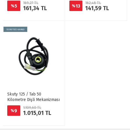
169,27 TL
162,48 TL
5
13
%
%
161,34 TL
141,59 TL
ÜCRETSİZ KARGO
Skuty 125 / Tab 50
Kilometre Dişli Mekanizması
1.109,60 TL
9
%
1.015,01 TL