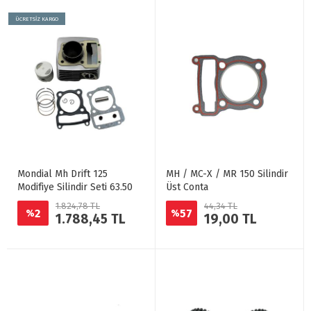
ÜCRETSİZ KARGO
Mondial Mh Drift 125
MH / MC-X / MR 150 Silindir
Modifiye Silindir Seti 63.50
Üst Conta
1.824,78 TL
44,34 TL
2
57
%
%
1.788,45 TL
19,00 TL