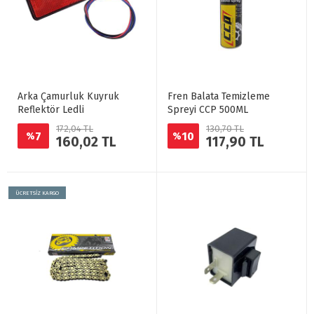
Arka Çamurluk Kuyruk
Fren Balata Temizleme
Reflektör Ledli
Spreyi CCP 500ML
172,04 TL
130,70 TL
7
10
%
%
160,02 TL
117,90 TL
ÜCRETSİZ KARGO