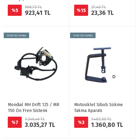
968,73 TL
27,40 TL
5
15
%
%
923,41 TL
23,36 TL
ÜCRETSİZ KARGO
ÜCRETSİZ KARGO
Mondial MH Drift 125 / MR
Motosiklet Sibob Sökme
150 Ön Fren Sistemi
Takma Aparatı
3.246,46 TL
1.402,30 TL
7
3
%
%
3.035,27 TL
1.360,80 TL