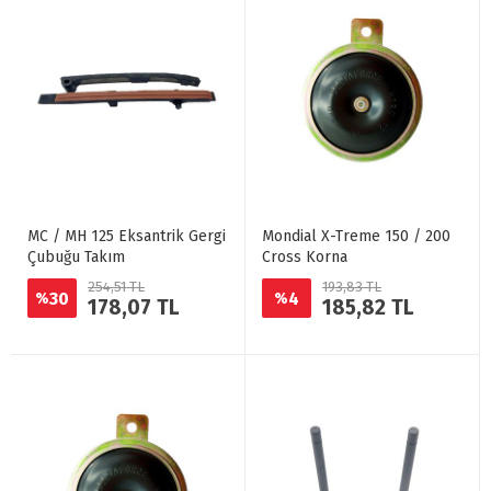
MC / MH 125 Eksantrik Gergi
Mondial X-Treme 150 / 200
Çubuğu Takım
Cross Korna
254,51 TL
193,83 TL
30
4
%
%
178,07 TL
185,82 TL