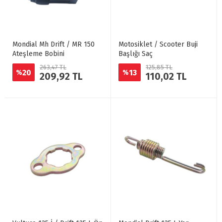
Mondial Mh Drift / MR 150
Motosiklet / Scooter Buji
Ateşleme Bobini
Başlığı Saç
263,47 TL
125,85 TL
20
13
%
%
209,92 TL
110,02 TL