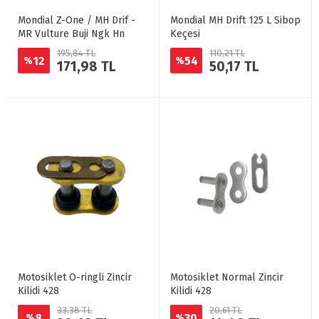
Mondial Z-One / MH Drif -
Mondial MH Drift 125 L Sibop
MR Vulture Buji Ngk Hn
Keçesi
195,84 TL
110,21 TL
12
54
%
%
171,98 TL
50,17 TL
Motosiklet O-ringli Zincir
Motosiklet Normal Zincir
Kilidi 428
Kilidi 428
33,38 TL
20,61 TL
8
30
%
%