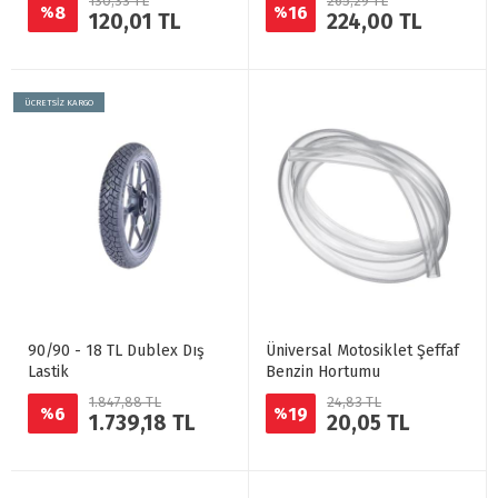
130,33 TL
265,29 TL
8
16
%
%
120,01 TL
224,00 TL
ÜCRETSİZ KARGO
90/90 - 18 TL Dublex Dış
Üniversal Motosiklet Şeffaf
Lastik
Benzin Hortumu
1.847,88 TL
24,83 TL
6
19
%
%
1.739,18 TL
20,05 TL