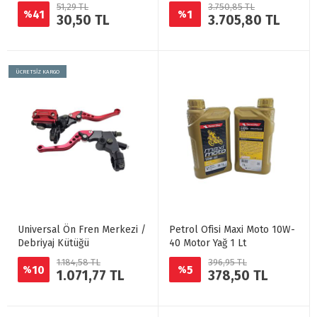
51,29 TL
3.750,85 TL
41
1
%
%
30,50 TL
3.705,80 TL
ÜCRETSİZ KARGO
Universal Ön Fren Merkezi /
Petrol Ofisi Maxi Moto 10W-
Debriyaj Kütüğü
40 Motor Yağ 1 Lt
1.184,58 TL
396,95 TL
10
5
%
%
1.071,77 TL
378,50 TL