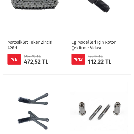
Motosiklet Teker Zinciri
Cg Modelleri İçin Rotor
428H
Çektirme Vidası
504,78 TL
129,17 TL
6
13
%
%
472,52 TL
112,22 TL