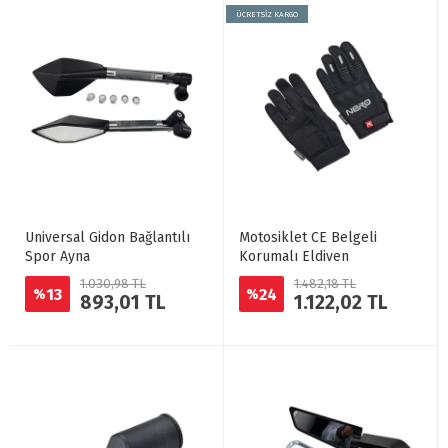
ÜCRETSİZ KARGO
Universal Gidon Bağlantılı
Motosiklet CE Belgeli
Spor Ayna
Korumalı Eldiven
1.030,98 TL
1.482,18 TL
13
24
%
%
893,01 TL
1.122,02 TL