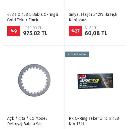
428 HO 128 L Bakla O-ringli
Sinyal Flaşörü 12W İki Fişli
Gold Teker Zinciri
Kablosuz
1.070,03 TL
81,89 TL
9
27
%
%
975,02 TL
60,08 TL
ÜCRETSİZ KARGO
Agk / Çita / CG Model
Rk O-Ring Teker Zinciri 428
Debriyaj Balata Sacı
Klo 134L