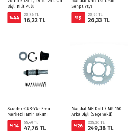
Vulture 125 İ / Drift 125 L Ön
Mondial Drift 125 L Yan
Dişli Kilit Pulu
Sehpa Yayı
28,86 TL
28,96 TL
44
9
%
%
16,22 TL
26,33 TL
Scooter-CUB-Ybr Fren
Mondial MH Drift / MR 150
Merkezi Tamir Takımı
Arka Dişli (Seçenekli)
55,49 TL
335,30 TL
14
26
%
%
47,76 TL
249,38 TL