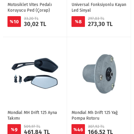
Motosiklet Vites Pedalı
Universal Fonksiyonlu Kayan
Koruyucu Ped (Çorap)
Led Sinyal
33,20 TL
297,03 TL
10
8
%
%
30,02 TL
273,30 TL
Mondial MH Drift 125 Ayna
Mondial Mh Drift 125 Yağ
Takımı
Pompa Rotoru
509,97 TL
307,92 TL
9
46
%
%
461,84 TL
166,52 TL