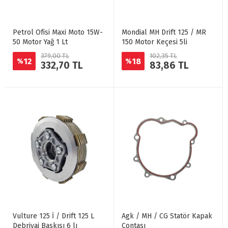
Petrol Ofisi Maxi Moto 15W-
Mondial MH Drift 125 / MR
50 Motor Yağ 1 Lt
150 Motor Keçesi 5li
379,00 TL
102,35 TL
12
18
%
%
332,70 TL
83,86 TL
Vulture 125 İ / Drift 125 L
Agk / MH / CG Statör Kapak
Debriyaj Baskısı 6 lı
Contası