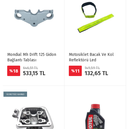
Mondial Mh Drift 125 Gidon
Motosiklet Bacak Ve Kol
Bağlantı Tablası
Reflektörü Led
646,51 TL
149,59 TL
18
11
%
%
533,15 TL
132,65 TL
ÜCRETSİZ KARGO