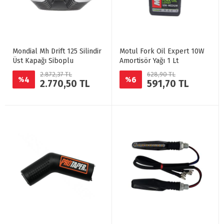
Mondial Mh Drift 125 Silindir
Motul Fork Oil Expert 10W
Üst Kapağı Siboplu
Amortisör Yağı 1 Lt
2.872,37 TL
628,90 TL
4
6
%
%
2.770,50 TL
591,70 TL