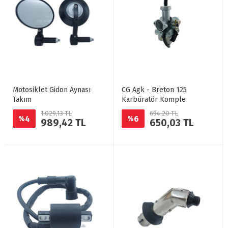
Motosiklet Gidon Aynası
CG Agk - Breton 125
Takım
Karbüratör Komple
1.029,13 TL
694,20 TL
4
6
%
%
989,42 TL
650,03 TL