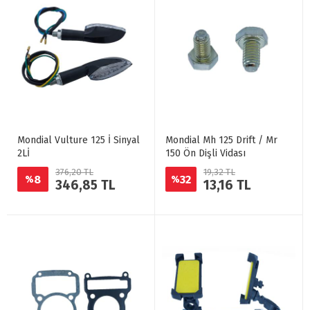
Mondial Vulture 125 İ Sinyal
Mondial Mh 125 Drift / Mr
2Lİ
150 Ön Dişli Vidası
376,20 TL
19,32 TL
8
32
%
%
346,85 TL
13,16 TL