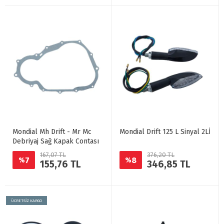
Mondial Mh Drift - Mr Mc
Mondial Drift 125 L Sinyal 2Lİ
Debriyaj Sağ Kapak Contası
167,07 TL
376,20 TL
7
8
%
%
155,76 TL
346,85 TL
ÜCRETSİZ KARGO