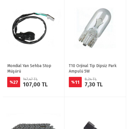
Mondial Yan Sehba Stop
T10 Orjinal Tip Dipsiz Park
Müşürü
Ampulü 5W
147,47 TL
8,24 TL
27
11
%
%
107,00 TL
7,30 TL