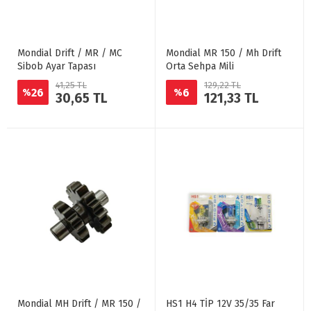
Mondial Drift / MR / MC
Mondial MR 150 / Mh Drift
Sibob Ayar Tapası
Orta Sehpa Mili
41,25 TL
129,22 TL
26
6
%
%
30,65 TL
121,33 TL
Mondial MH Drift / MR 150 /
HS1 H4 TİP 12V 35/35 Far