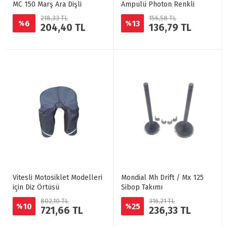
MC 150 Marş Ara Dişli
Ampulü Photon Renkli
218,33 TL
156,58 TL
6
13
%
%
204,40 TL
136,79 TL
Vitesli Motosiklet Modelleri
Mondial Mh Drift / Mx 125
için Diz Örtüsü
Sibop Takımı
802,10 TL
316,21 TL
10
25
%
%
721,66 TL
236,33 TL