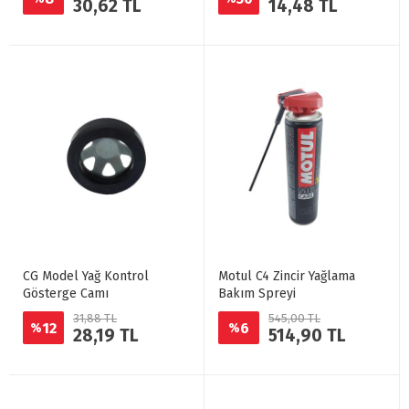
30,62 TL
14,48 TL
CG Model Yağ Kontrol
Motul C4 Zincir Yağlama
Gösterge Camı
Bakım Spreyi
31,88 TL
545,00 TL
12
6
%
%
28,19 TL
514,90 TL