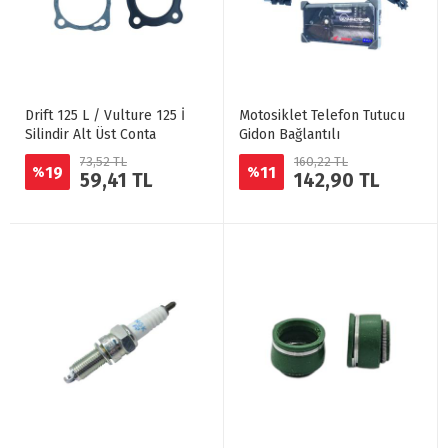
Drift 125 L / Vulture 125 İ
Motosiklet Telefon Tutucu
Silindir Alt Üst Conta
Gidon Bağlantılı
73,52 TL
160,22 TL
19
11
%
%
59,41 TL
142,90 TL