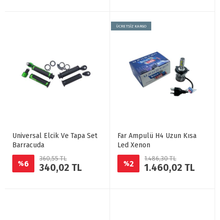
ÜCRETSİZ KARGO
Universal Elcik Ve Tapa Set
Far Ampulü H4 Uzun Kısa
Barracuda
Led Xenon
360,55 TL
1.486,30 TL
6
2
%
%
340,02 TL
1.460,02 TL