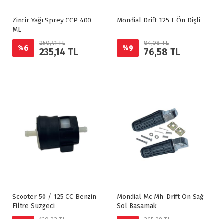
Zincir Yağı Sprey CCP 400
Mondial Drift 125 L Ön Dişli
ML
250,41 TL
84,08 TL
6
9
%
%
235,14 TL
76,58 TL
Scooter 50 / 125 CC Benzin
Mondial Mc Mh-Drift Ön Sağ
Filtre Süzgeci
Sol Basamak