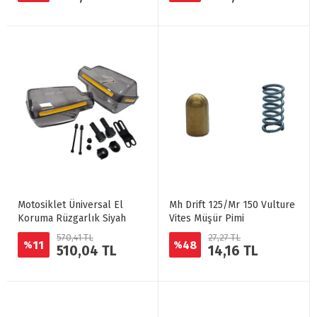
Motosiklet Üniversal El
Mh Drift 125/Mr 150 Vulture
Koruma Rüzgarlık Siyah
Vites Müşür Pimi
570,41 TL
27,27 TL
11
48
%
%
510,04 TL
14,16 TL