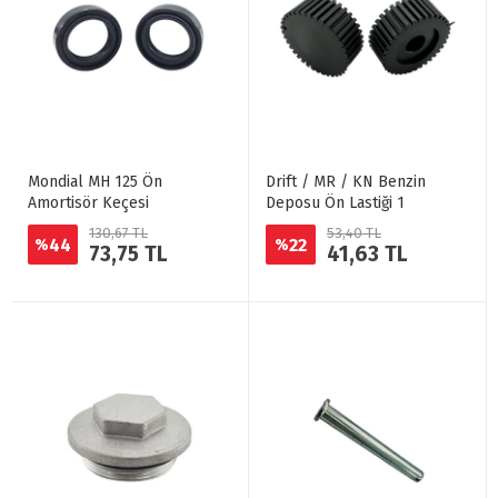
Mondial MH 125 Ön
Drift / MR / KN Benzin
Amortisör Keçesi
Deposu Ön Lastiği 1
130,67 TL
53,40 TL
44
22
%
%
73,75 TL
41,63 TL