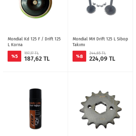
Mondial Kd 125 F / Drift 125
Mondial MH Drift 125 L Sibop
L Korna
Takımı
197,17 TL
244,65 TL
5
8
%
%
187,62 TL
224,09 TL