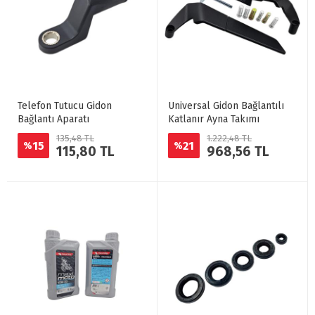
Telefon Tutucu Gidon
Universal Gidon Bağlantılı
Bağlantı Aparatı
Katlanır Ayna Takımı
135,48 TL
1.222,48 TL
15
21
%
%
115,80 TL
968,56 TL