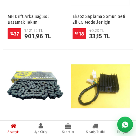
MH Drift Arka Sağ Sol
Eksoz Saplama Somun Seti
Basamak Takımı
2li CG Modeller için
1.421,42 TL
40,23 TL
37
18
%
%
901,96 TL
33,15 TL
428-128 SFR Teker Zinciri
Mondial KT - MH 150
Konjektör - 2017
Anasayfa
Üye Girişi
Sepetim
Sipariş Takibi
İletişim