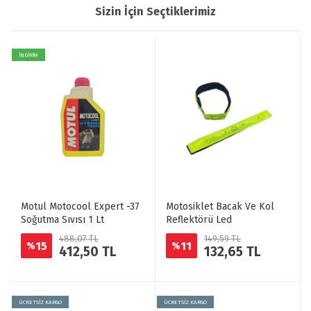
Sizin İçin Seçtiklerimiz
İNDİRİM
Motul Motocool Expert -37
Motosiklet Bacak Ve Kol
Soğutma Sıvısı 1 Lt
Reflektörü Led
488,07 TL
149,59 TL
15
11
%
%
412,50 TL
132,65 TL
ÜCRETSİZ KARGO
ÜCRETSİZ KARGO