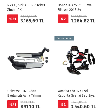
Rks QJ Srk 400 RR Teker
Honda X-Adv 750 Hava
Zinciri RK
Filtresi 2017-24
3.989,28 TL
1.288,98 TL
21
2
%
%
3.165,69 TL
1.264,82 TL
ÜCRETSİZ KARGO
Universal H2 Gidon
Yamaha Ybr 125 Esd
Bağlantılı Ayna Takımı
Kaporta Grenaj Seti Siyah
1.133,33 TL
3.670,85 TL
21
4
%
%
891,10 TL
3.540,60 TL