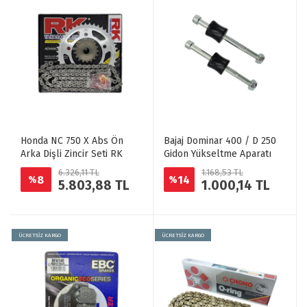
Honda NC 750 X Abs Ön
Bajaj Dominar 400 / D 250
Arka Dişli Zincir Seti RK
Gidon Yükseltme Aparatı
6.326,11 TL
1.168,53 TL
8
14
%
%
5.803,88 TL
1.000,14 TL
ÜCRETSİZ KARGO
ÜCRETSİZ KARGO