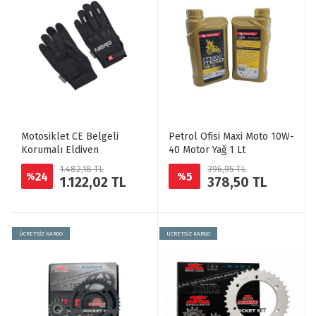
Motosiklet CE Belgeli
Petrol Ofisi Maxi Moto 10W-
Korumalı Eldiven
40 Motor Yağ 1 Lt
1.482,18 TL
396,95 TL
24
5
%
%
1.122,02 TL
378,50 TL
ÜCRETSİZ KARGO
ÜCRETSİZ KARGO