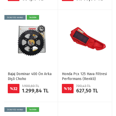
ÜCRETSİZ KARGO
İNDİRİM
Bajaj Dominar 400 Ön Arka
Honda Pcx 125 Hava Filtresi
Dişli Choho
Performans (Renkli)
1.900,60 TL
700,43 TL
32
10
%
%
1.299,84 TL
627,50 TL
ÜCRETSİZ KARGO
İNDİRİM