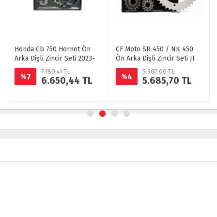
Honda Cb 750 Hornet Ön
CF Moto SR 450 / NK 450
Arka Dişli Zincir Seti 2023-
Ön Arka Dişli Zincir Seti JT
25
7.180,41 TL
5.907,00 TL
7
4
%
%
6.650,44 TL
5.685,70 TL