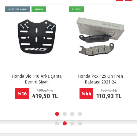
ÜCRETSİZ KARGO
İNDİRİM
İNDİRİM
Honda Dio 110 Arka Çanta
Honda Pcx 125 Ön Fren
Demiri Siyah
Balatası 2021-24
499,47 TL
199,75 TL
16
44
%
%
419,50 TL
110,93 TL