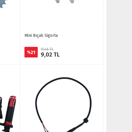
Mini Bıçak Sigorta
11,46 TL
21
%
9,02 TL