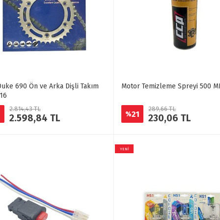
uke 690 Ön ve Arka Dişli Takım
Motor Temizleme Spreyi 500 M
16
2.814,43 TL
289,66 TL
21
%
2.598,84 TL
230,06 TL
YENİ