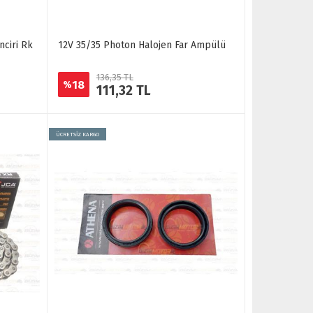
nciri Rk
12V 35/35 Photon Halojen Far Ampülü
136,35 TL
18
%
111,32 TL
ÜCRETSİZ KARGO