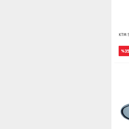
KTM S
3
%