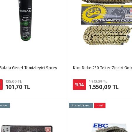
Balata Genel Temizleyici Sprey
Ktm Duke 250 Teker Zinciri Gol
125,00 TL
1.812,29 TL
9
14
%
101,70 TL
1.550,09 TL
 KARGO
ÜCRETSİZ KARGO
YENİ