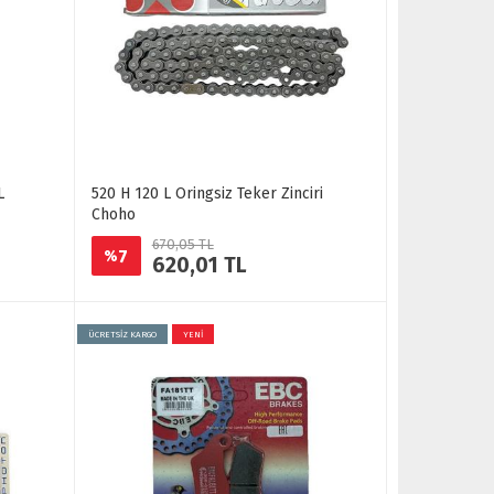
L
520 H 120 L Oringsiz Teker Zinciri
Choho
670,05 TL
7
%
620,01 TL
ÜCRETSİZ KARGO
YENİ