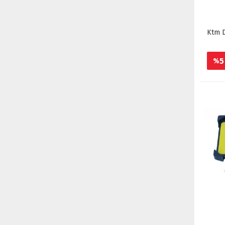
Ktm D
5
%