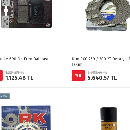
uke 690 Ön Fren Balatası
Ktm EXC 250 / 300 2T Debriyaj 
Takımı
1.224,88 TL
6.003,46 TL
6
%
1.125,48 TL
5.640,57 TL
 KARGO