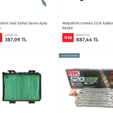
iklet Oval Kartal Desen Ayna
Motosiklet Isıtmalı Elcik Kadem
ı
Renkli
421,18 TL
989,57 TL
10
%
387,09 TL
887,44 TL
ÜCRETSİZ KARGO