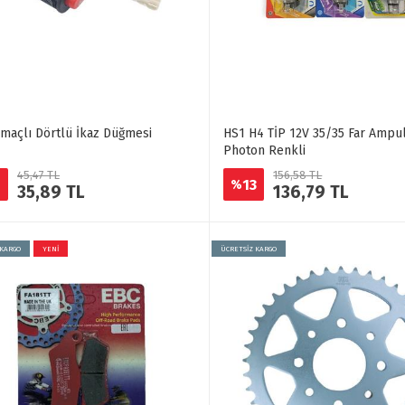
maçlı Dörtlü İkaz Düğmesi
HS1 H4 TİP 12V 35/35 Far Ampu
Photon Renkli
45,47 TL
156,58 TL
1
13
%
35,89 TL
136,79 TL
 KARGO
YENİ
ÜCRETSİZ KARGO