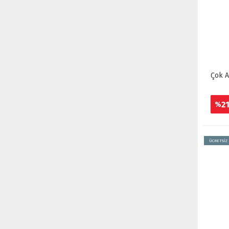
Çok A
2
%
ÜCRETSİZ