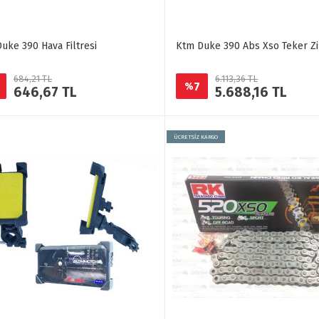
uke 390 Hava Filtresi
Ktm Duke 390 Abs Xso Teker Zi
684,21 TL
6.113,36 TL
7
%
646,67 TL
5.688,16 TL
ÜCRETSİZ KARGO