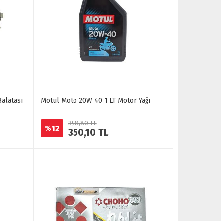
Balatası
Motul Moto 20W 40 1 LT Motor Yağı
398,80 TL
12
%
350,10 TL