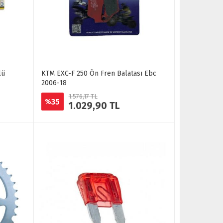
lü
KTM EXC-F 250 Ön Fren Balatası Ebc
2006-18
1.576,17 TL
35
%
1.029,90 TL