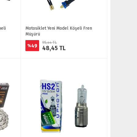
eli
Motosiklet Yeni Model Köşeli Fren
Müşürü
95,44 TL
49
%
48,45 TL