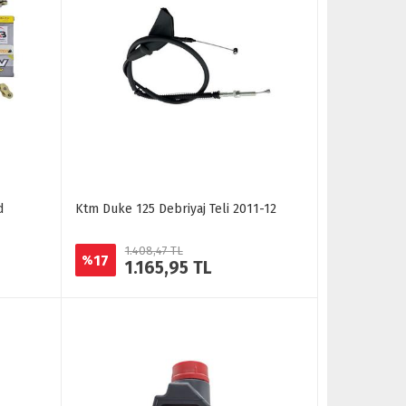
d
Ktm Duke 125 Debriyaj Teli 2011-12
1.408,47 TL
17
%
1.165,95 TL