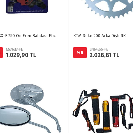
X-F 250 Ön Fren Balatası Ebc
KTM Duke 200 Arka Dişli RK
1.576,17 TL
2.164,55 TL
5
6
%
1.029,90 TL
2.028,81 TL