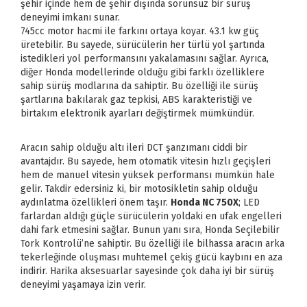
şehir içinde hem de şehir dışında sorunsuz bir sürüş
deneyimi imkanı sunar.
745cc motor hacmi ile farkını ortaya koyar. 43.1 kw güç
üretebilir. Bu sayede, sürücülerin her türlü yol şartında
istedikleri yol performansını yakalamasını sağlar. Ayrıca,
diğer Honda modellerinde olduğu gibi farklı özelliklere
sahip sürüş modlarına da sahiptir. Bu özelliği ile sürüş
şartlarına bakılarak gaz tepkisi, ABS karakteristiği ve
birtakım elektronik ayarları değiştirmek mümkündür.
Aracın sahip olduğu altı ileri DCT şanzımanı ciddi bir
avantajdır. Bu sayede, hem otomatik vitesin hızlı geçişleri
hem de manuel vitesin yüksek performansı mümkün hale
gelir. Takdir edersiniz ki, bir motosikletin sahip olduğu
aydınlatma özellikleri önem taşır.
Honda NC 750X
; LED
farlardan aldığı güçle sürücülerin yoldaki en ufak engelleri
dahi fark etmesini sağlar. Bunun yanı sıra, Honda Seçilebilir
Tork Kontrolü’ne sahiptir. Bu özelliği ile bilhassa aracın arka
tekerleğinde oluşması muhtemel çekiş gücü kaybını en aza
indirir. Harika aksesuarlar sayesinde çok daha iyi bir sürüş
deneyimi yaşamaya izin verir.