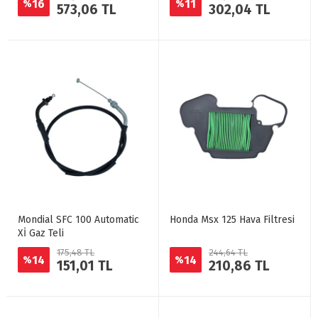
16
11
%
%
573,06 TL
302,04 TL
Mondial SFC 100 Automatic
Honda Msx 125 Hava Filtresi
Xİ Gaz Teli
175,48 TL
244,64 TL
14
14
%
%
151,01 TL
210,86 TL