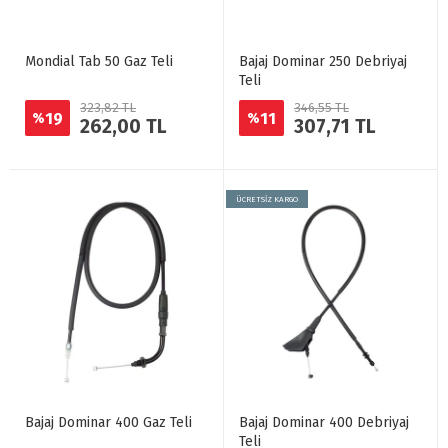
Mondial Tab 50 Gaz Teli
Bajaj Dominar 250 Debriyaj
Teli
323,82 TL
346,55 TL
19
11
%
%
262,00 TL
307,71 TL
ÜCRETSİZ KARGO
Bajaj Dominar 400 Gaz Teli
Bajaj Dominar 400 Debriyaj
Teli