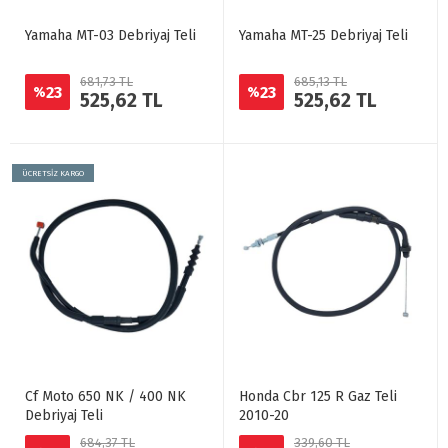
Yamaha MT-03 Debriyaj Teli
Yamaha MT-25 Debriyaj Teli
681,73 TL
685,13 TL
23
23
%
%
525,62 TL
525,62 TL
ÜCRETSİZ KARGO
Cf Moto 650 NK / 400 NK
Honda Cbr 125 R Gaz Teli
Debriyaj Teli
2010-20
684,37 TL
339,60 TL