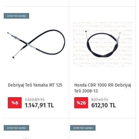
ÜCRETSİZ KARGO
Debriyaj Teli Yamaha MT 125
Honda CBR 1000 RR Debriyaj
Teli 2008-13
1.223,89 TL
827,43 TL
6
26
%
%
1.147,91 TL
612,10 TL
ÜCRETSİZ KARGO
ÜCRETSİZ KARGO