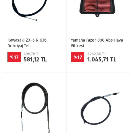
Kawasaki ZX-6 R 636
Yamaha Fazer 800 Abs Hava
Debriyaj Teli
Filtresi
698,78 TL
1.262,50 TL
17
17
%
%
581,12 TL
1.045,71 TL