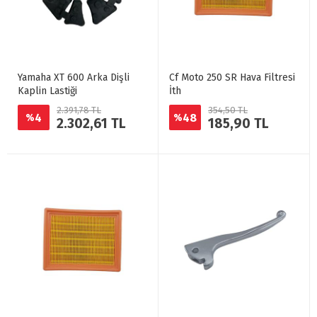
Yamaha XT 600 Arka Dişli
Cf Moto 250 SR Hava Filtresi
Kaplin Lastiği
İth
2.391,78 TL
354,50 TL
4
48
%
%
2.302,61 TL
185,90 TL