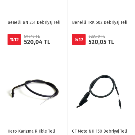
Benelli BN 251 Debriyaj Teli
Benelli TRK 502 Debriyaj Teli
594,19 TL
623,70 TL
12
17
%
%
520,04 TL
520,05 TL
Hero Karizma R Jikle Teli
CF Moto NK 150 Debriyaj Teli