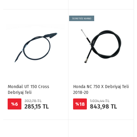
ÜCRETSİZ KARGO
Mondial UT 150 Cross
Honda NC 750 X Debriyaj Teli
Debriyaj Teli
2018-20
302,78 TL
1.034,44 TL
6
18
%
%
285,15 TL
843,98 TL