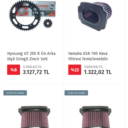
Hyosung GT 250 R Ön Arka
Yamaha XSR 700 Hava
Dişli Oringli Zincir Seti
Filtresi Temizlenebilir
3.386,63 TL
1.686,88 TL
8
22
%
%
3.127,72 TL
1.322,02 TL
ÜCRETSİZ KARGO
ÜCRETSİZ KARGO