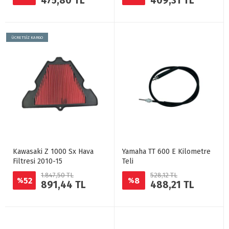
475,80 TL
409,31 TL
ÜCRETSİZ KARGO
Kawasaki Z 1000 Sx Hava
Yamaha TT 600 E Kilometre
Filtresi 2010-15
Teli
1.847,50 TL
528,12 TL
52
8
%
%
891,44 TL
488,21 TL