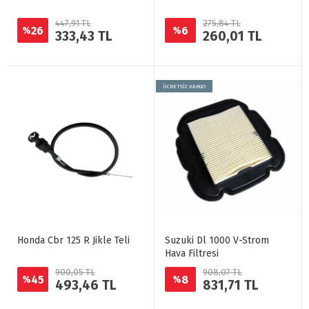
447,91 TL
275,84 TL
26
6
%
%
333,43 TL
260,01 TL
ÜCRETSİZ KARGO
Honda Cbr 125 R Jikle Teli
Suzuki Dl 1000 V-Strom
Hava Filtresi
900,05 TL
908,07 TL
45
8
%
%
493,46 TL
831,71 TL