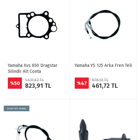
Yamaha Xvs 650 Dragstar
Yamaha YS 125 Arka Fren Teli
Silindir Alt Conta
1.631,62 TL
878,13 TL
50
47
%
%
823,91 TL
461,72 TL
ÜCRETSİZ KARGO