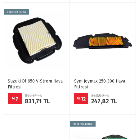
ÜCRETSİZ KARGO
Suzuki Dl 650 V-Strom Hava
Sym Joymax 250-300 Hava
Filtresi
Filtresi
892,34 TL
283,00 TL
7
12
%
%
831,71 TL
247,82 TL
ÜCRETSİZ KARGO