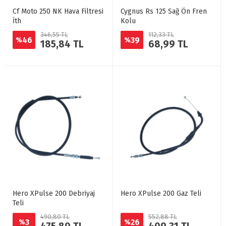
Cf Moto 250 NK Hava Filtresi
Cygnus Rs 125 Sağ Ön Fren
İth
Kolu
346,55 TL
112,33 TL
46
39
%
%
185,84 TL
68,99 TL
Hero XPulse 200 Debriyaj
Hero XPulse 200 Gaz Teli
Teli
490,80 TL
552,88 TL
3
26
%
%