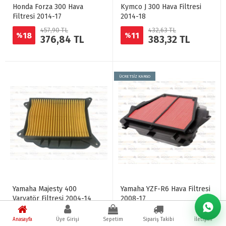
Honda Forza 300 Hava
Kymco J 300 Hava Filtresi
Filtresi 2014-17
2014-18
457,90 TL
432,63 TL
18
11
%
%
376,84 TL
383,32 TL
ÜCRETSİZ KARGO
Yamaha Majesty 400
Yamaha YZF-R6 Hava Filtresi
Varyatör Filtresi 2004-14
2008-17
562,30 TL
1.480,21 TL
22
11
%
%
440,72 TL
1.323,45 TL
Anasayfa
Üye Girişi
Sepetim
Sipariş Takibi
İletişim