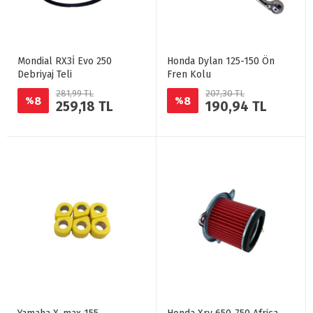
Mondial RX3İ Evo 250
Honda Dylan 125-150 Ön
Debriyaj Teli
Fren Kolu
281,99 TL
207,30 TL
8
8
%
%
259,18 TL
190,94 TL