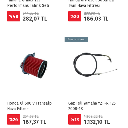
Yamaha X-max 155
Honda Xrv 650-750 Africa
Performans Tahrik Seti
Twin Hava Filtresi
544,25 TL
233,98 TL
48
20
%
%
282,07 TL
186,03 TL
ÜCRETSİZ KARGO
Honda Xl 600 v Transalp
Gaz Teli Yamaha YZF-R 125
Hava Filtresi
2008-18
254,93 TL
1.308,22 TL
26
13
%
%
187,37 TL
1.132,10 TL