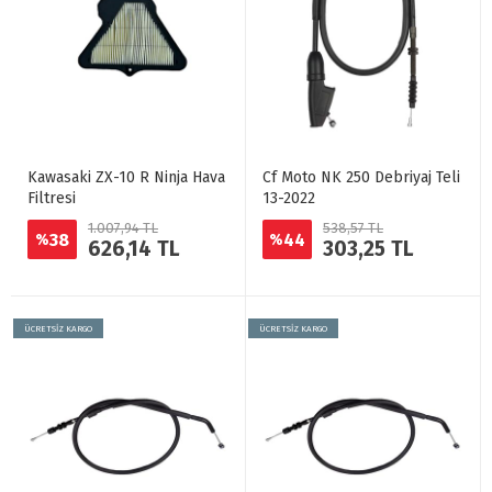
Kawasaki ZX-10 R Ninja Hava
Cf Moto NK 250 Debriyaj Teli
Filtresi
13-2022
1.007,94 TL
538,57 TL
38
44
%
%
626,14 TL
303,25 TL
ÜCRETSİZ KARGO
ÜCRETSİZ KARGO