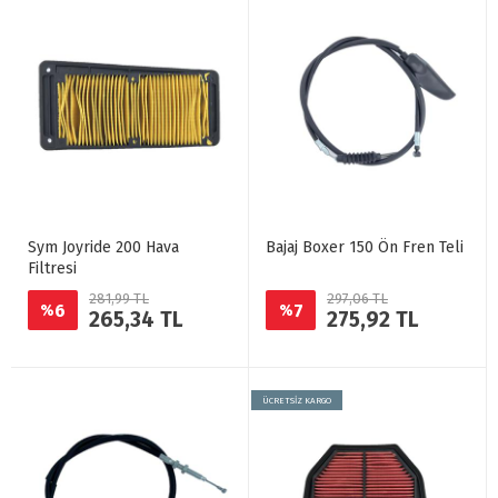
Sym Joyride 200 Hava
Bajaj Boxer 150 Ön Fren Teli
Filtresi
281,99 TL
297,06 TL
6
7
%
%
265,34 TL
275,92 TL
ÜCRETSİZ KARGO