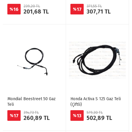
239,20 TL
371,55 TL
16
17
%
%
201,68 TL
307,71 TL
Mondial Beestreet 50 Gaz
Honda Activa S 125 Gaz Teli
Teli
(Çiftli)
314,73 TL
579,30 TL
17
13
%
%
260,89 TL
502,89 TL