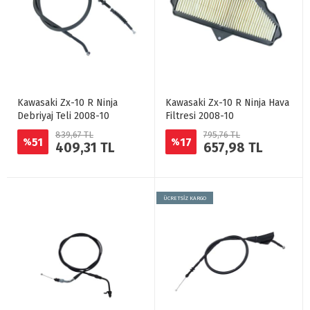
Kawasaki Zx-10 R Ninja
Kawasaki Zx-10 R Ninja Hava
Debriyaj Teli 2008-10
Filtresi 2008-10
839,67 TL
795,76 TL
51
17
%
%
409,31 TL
657,98 TL
ÜCRETSİZ KARGO