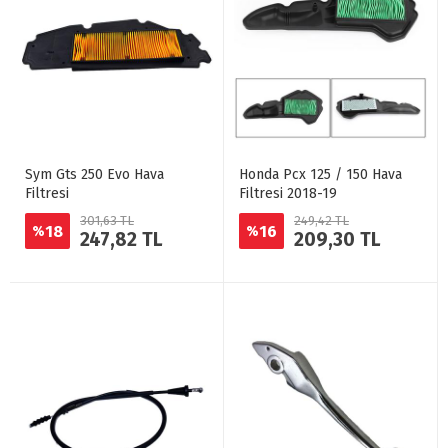
Sym Gts 250 Evo Hava
Honda Pcx 125 / 150 Hava
Filtresi
Filtresi 2018-19
301,63 TL
249,42 TL
18
16
%
%
247,82 TL
209,30 TL