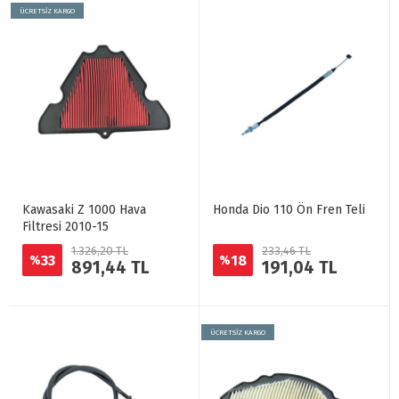
ÜCRETSİZ KARGO
Kawasaki Z 1000 Hava
Honda Dio 110 Ön Fren Teli
Filtresi 2010-15
1.326,20 TL
233,46 TL
33
18
%
%
891,44 TL
191,04 TL
ÜCRETSİZ KARGO