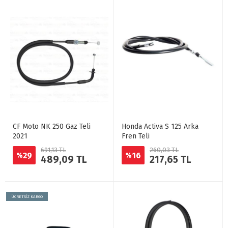
CF Moto NK 250 Gaz Teli
Honda Activa S 125 Arka
2021
Fren Teli
691,13 TL
260,03 TL
29
16
%
%
489,09 TL
217,65 TL
ÜCRETSİZ KARGO