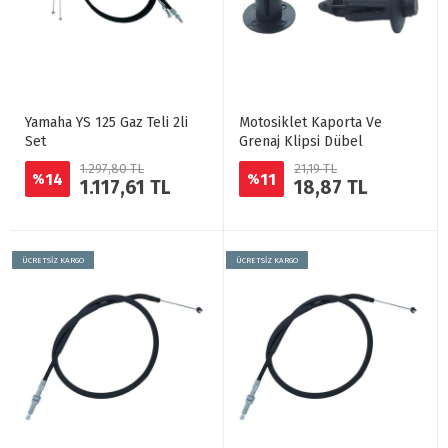
Yamaha YS 125 Gaz Teli 2li
Motosiklet Kaporta Ve
Set
Grenaj Klipsi Dübel
1.297,80 TL
21,19 TL
14
11
%
%
1.117,61 TL
18,87 TL
ÜCRETSİZ KARGO
ÜCRETSİZ KARGO