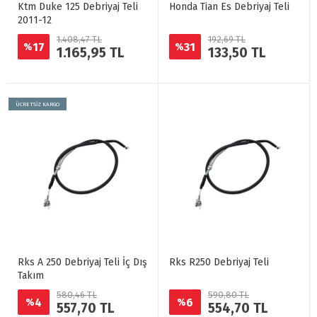
Ktm Duke 125 Debriyaj Teli
Honda Tian Es Debriyaj Teli
2011-12
1.408,47 TL
192,69 TL
17
31
%
%
1.165,95 TL
133,50 TL
ÜCRETSİZ KARGO
Rks A 250 Debriyaj Teli İç Dış
Rks R250 Debriyaj Teli
Takım
580,46 TL
590,80 TL
4
6
%
%
557,70 TL
554,70 TL