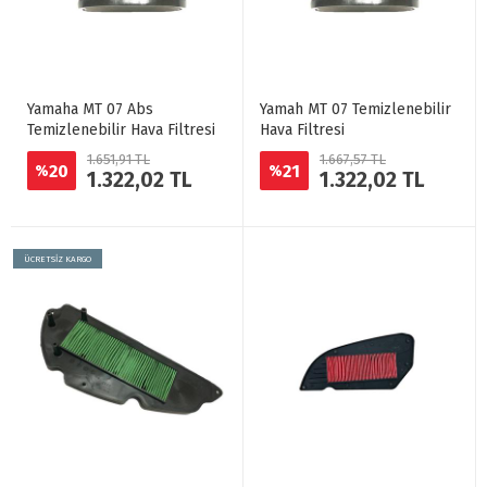
Yamaha MT 07 Abs
Yamah MT 07 Temizlenebilir
Temizlenebilir Hava Filtresi
Hava Filtresi
1.651,91 TL
1.667,57 TL
20
21
%
%
1.322,02 TL
1.322,02 TL
ÜCRETSİZ KARGO