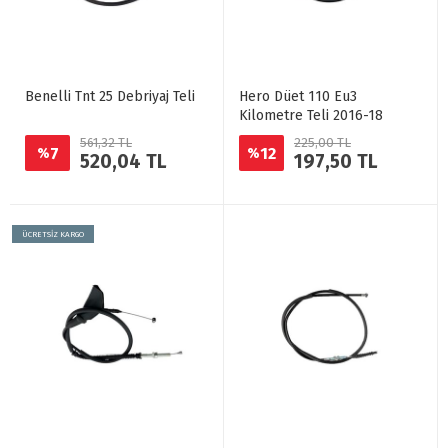
Benelli Tnt 25 Debriyaj Teli
Hero Düet 110 Eu3
Kilometre Teli 2016-18
561,32 TL
225,00 TL
7
12
%
%
520,04 TL
197,50 TL
ÜCRETSİZ KARGO