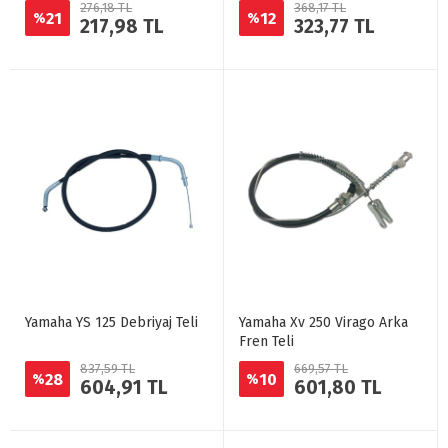
276,18 TL
368,17 TL
21
12
%
%
217,98 TL
323,77 TL
Yamaha YS 125 Debriyaj Teli
Yamaha Xv 250 Virago Arka
Fren Teli
837,59 TL
669,57 TL
28
10
%
%
604,91 TL
601,80 TL