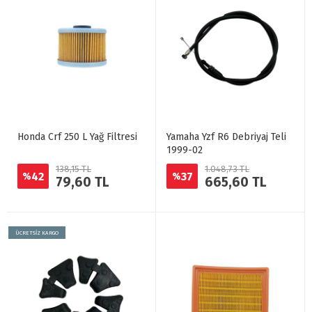
Honda Crf 250 L Yağ Filtresi
Yamaha Yzf R6 Debriyaj Teli
1999-02
138,15 TL
1.048,73 TL
42
37
%
%
79,60 TL
665,60 TL
ÜCRETSİZ KARGO