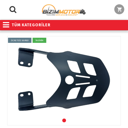
TÜM KATEGORİLER
ÜCRETSİZ KARGO
İNDİRİM