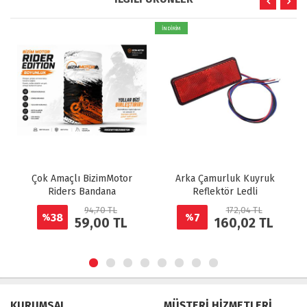
İNDİRİM
Çok Amaçlı BizimMotor
Arka Çamurluk Kuyruk
Riders Bandana
Reflektör Ledli
94,70 TL
172,04 TL
38
7
%
%
59,00 TL
160,02 TL
KURUMSAL
MÜŞTERİ HİZMETLERİ