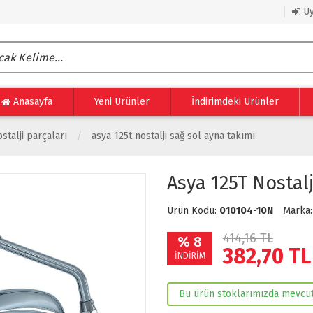
Üy
Anasayfa
Yeni Ürünler
İndirimdeki Ürünler
stalji parçaları
asya 125t nostalji sağ sol ayna takımı
Asya 125T Nostalj
Ürün Kodu:
010104-10N
Marka
414,16 TL
% 8
382,70
TL
İNDİRİM
Bu ürün stoklarımızda mevcut