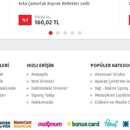
Arka Çamurluk Kuyruk Reflektör Ledli
172,04 TL
7
%
160,02 TL
LERİ
HIZLI ERİŞİM
POPÜLER KATEGO
at
Anasayfa
Aksesuar Grubu
ik
Yeni Ürünler
Aparat-Çektirme G
Hakkında
İndirimdeki Ürünler
Yağ - Bakım Sprey 
ları
Sipariş Takip
Motosiklet Lastikle
Hakkımızda
Eldiven ve Maske 