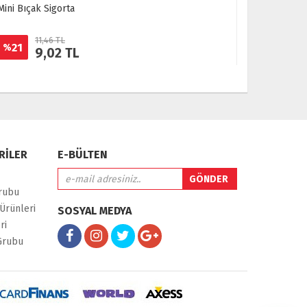
Mini Bıçak Sigorta
Klıps Dübe
11,46 TL
32
21
75
%
%
9,02 TL
8
RİLER
E-BÜLTEN
rubu
Ürünleri
SOSYAL MEDYA
ri
Grubu