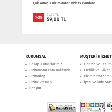
ğ 1 Lt
Çok Amaçlı BizimMotor Riders Bandana
94,70 TL
38
%
59,00 TL
KURUMSAL
MÜŞTERİ HİZMET
Hesap Numarlarımız
Ödeme ve Teslim
Bizimmotor.com Hakkında
Gizlilik ve Güvenl
BizimBlog
Bizimmotor.com 
Bizim Sitemap
İptal ve İade Şart
İletişim