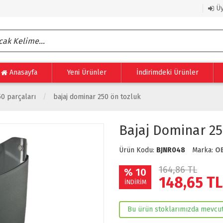
Üy
Anasayfa
Yeni Ürünler
İndirimdeki Ürünler
0 parçaları
bajaj dominar 250 ön tozluk
Bajaj Dominar 25
Ürün Kodu:
BJNR048
Marka:
O
164,86 TL
% 10
148,65
TL
İNDİRİM
Bu ürün stoklarımızda mevcut