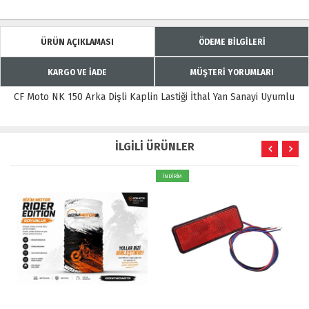
ÜRÜN AÇIKLAMASI
ÖDEME BİLGİLERİ
KARGO VE İADE
MÜŞTERİ YORUMLARI
CF Moto NK 150 Arka Dişli Kaplin Lastiği İthal Yan Sanayi Uyumlu
İLGİLİ ÜRÜNLER
İNDİRİM