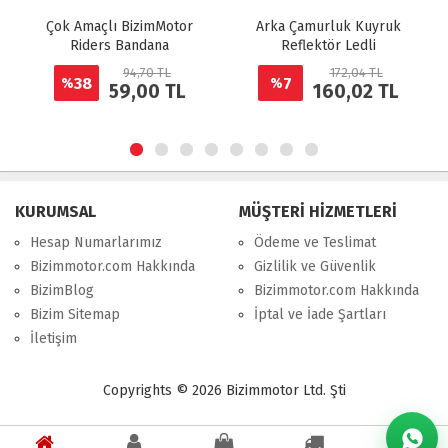
Çok Amaçlı BizimMotor
Arka Çamurluk Kuyruk
Riders Bandana
Reflektör Ledli
94,70 TL
172,04 TL
38
7
%
%
59,00 TL
160,02 TL
KURUMSAL
MÜŞTERİ HİZMETLERİ
Hesap Numarlarımız
Ödeme ve Teslimat
Bizimmotor.com Hakkında
Gizlilik ve Güvenlik
BizimBlog
Bizimmotor.com Hakkında
Bizim Sitemap
İptal ve İade Şartları
İletişim
Copyrights © 2026 Bizimmotor Ltd. Şti