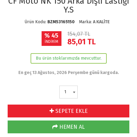
CF Moto NK 150 Arka Dişli Lastiği
Y.S
Ürün Kodu:
BZM53165150
Marka:
A KALİTE
154,07 TL
% 45
85,01
TL
İNDİRİM
Bu ürün stoklarımızda mevcuttur.
En geç 13 Ağustos, 2026 Perşembe günü kargoda.
SEPETE EKLE
HEMEN AL