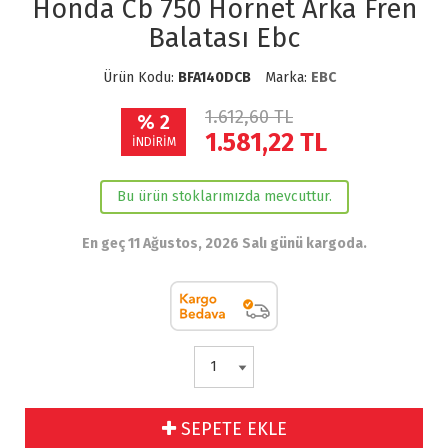
Honda Cb 750 Hornet Arka Fren
Balatası Ebc
Ürün Kodu:
BFA140DCB
Marka:
EBC
1.612,60 TL
% 2
1.581,22
TL
İNDİRİM
Bu ürün stoklarımızda mevcuttur.
En geç 11 Ağustos, 2026 Salı günü kargoda.
SEPETE EKLE