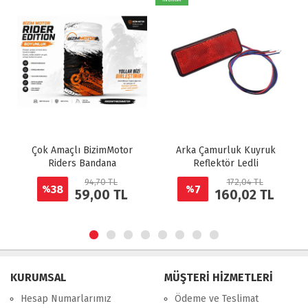
Çok Amaçlı BizimMotor
Arka Çamurluk Kuyruk
Riders Bandana
Reflektör Ledli
94,70 TL
172,04 TL
38
7
%
%
59,00 TL
160,02 TL
KURUMSAL
MÜŞTERİ HİZMETLERİ
Hesap Numarlarımız
Ödeme ve Teslimat