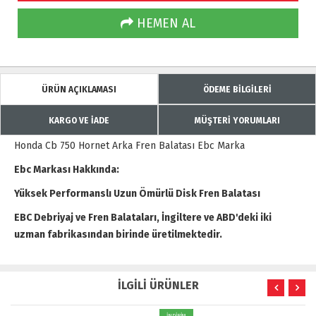
HEMEN AL
ÜRÜN AÇIKLAMASI
ÖDEME BİLGİLERİ
KARGO VE İADE
MÜŞTERİ YORUMLARI
Honda Cb 750 Hornet Arka Fren Balatası Ebc Marka
Ebc Markası Hakkında:
Yüksek Performanslı Uzun Ömürlü Disk Fren Balatası
EBC Debriyaj ve Fren Balataları, İngiltere ve ABD'deki iki
uzman fabrikasından birinde üretilmektedir.
İLGİLİ ÜRÜNLER
İNDİRİM