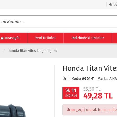
Üy
Anasayfa
Yeni Ürünler
İndirimdeki Ürünler
honda titan vites boş müşürü
Honda Titan Vit
Ürün Kodu:
A901-T
Marka:
A KA
55,56 TL
% 11
49,28
TL
İNDİRİM
Ürün geçici olarak temin edil