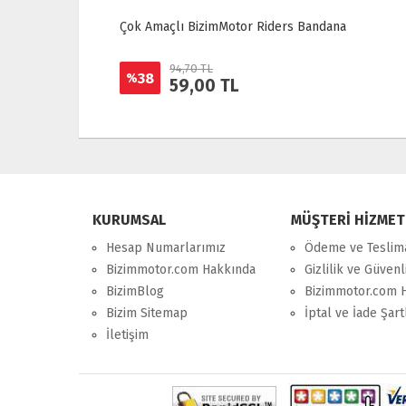
preyi
Çok Amaçlı BizimMotor Riders Bandana
94,70 TL
38
%
59,00 TL
KURUMSAL
MÜŞTERİ HİZMET
Hesap Numarlarımız
Ödeme ve Teslim
Bizimmotor.com Hakkında
Gizlilik ve Güvenl
BizimBlog
Bizimmotor.com 
Bizim Sitemap
İptal ve İade Şart
İletişim