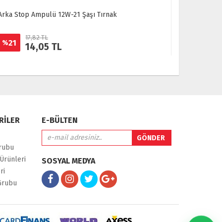
Arka Stop Ampulü 12W-21 Şaşı Tırnak
Scooter 50 
17,82 TL
32
21
16
%
%
14,05 TL
2
RİLER
E-BÜLTEN
rubu
Ürünleri
SOSYAL MEDYA
ri
Grubu