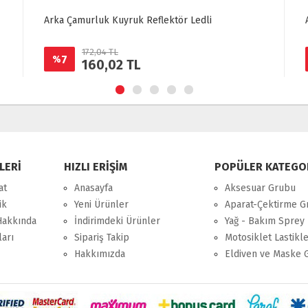
Arka Çamurluk Kuyruk Reflektör Ledli
172,04 TL
7
%
160,02 TL
LERİ
HIZLI ERİŞİM
POPÜLER KATEGO
at
Anasayfa
Aksesuar Grubu
ik
Yeni Ürünler
Aparat-Çektirme G
Hakkında
İndirimdeki Ürünler
Yağ - Bakım Sprey 
ları
Sipariş Takip
Motosiklet Lastikle
Hakkımızda
Eldiven ve Maske 