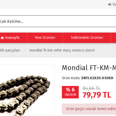
Üy
Anasayfa
Yeni Ürünler
İndirimdeki Ürünler
100 parçaları
mondial ft-km-mfm marş motoru zinciri
Mondial FT-KM-M
Ürün Kodu:
EN11.02X30.030KH
84,66 TL
% 6
79,79
TL
İNDİRİM
Ürün geçici olarak temin edil