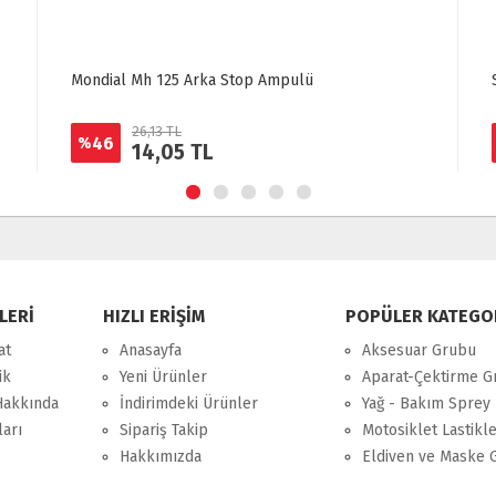
Mondial Mh 125 Arka Stop Ampulü
26,13 TL
46
%
14,05 TL
LERİ
HIZLI ERİŞİM
POPÜLER KATEGO
at
Anasayfa
Aksesuar Grubu
ik
Yeni Ürünler
Aparat-Çektirme G
Hakkında
İndirimdeki Ürünler
Yağ - Bakım Sprey 
ları
Sipariş Takip
Motosiklet Lastikle
Hakkımızda
Eldiven ve Maske 