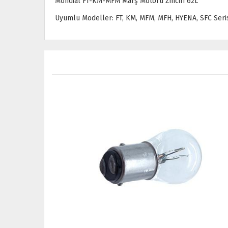
Mondial FT-KM-MFM Marş Motoru Zinciri 62L
Uyumlu Modeller: FT, KM, MFM, MFH, HYENA, SFC Seri