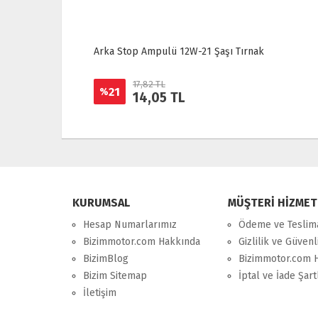
Arka Stop Ampulü 12W-21 Şaşı Tırnak
17,82 TL
21
%
14,05 TL
KURUMSAL
MÜŞTERİ HİZMET
Hesap Numarlarımız
Ödeme ve Teslim
Bizimmotor.com Hakkında
Gizlilik ve Güvenl
BizimBlog
Bizimmotor.com 
Bizim Sitemap
İptal ve İade Şart
İletişim