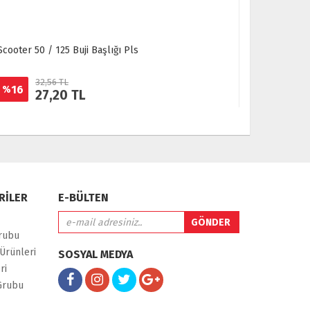
Scooter 50 / 125 Buji Başlığı Pls
Mondial Mr
32,56 TL
26,
16
46
%
%
27,20 TL
1
RİLER
E-BÜLTEN
rubu
Ürünleri
SOSYAL MEDYA
ri
Grubu