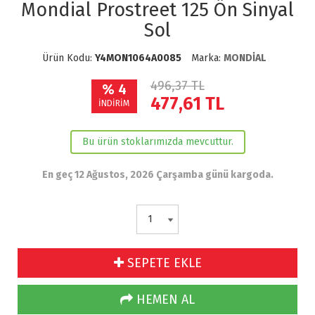
Mondial Prostreet 125 Ön Sinyal
Sol
Ürün Kodu:
Y4MON1064A0085
Marka:
MONDİAL
496,37 TL
% 4
477,61
TL
İNDİRİM
Bu ürün stoklarımızda mevcuttur.
En geç 12 Ağustos, 2026 Çarşamba günü kargoda.
SEPETE EKLE
HEMEN AL