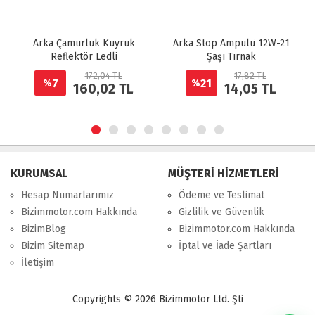
Arka Çamurluk Kuyruk
Arka Stop Ampulü 12W-21
Reflektör Ledli
Şaşı Tırnak
172,04 TL
17,82 TL
7
21
%
%
160,02 TL
14,05 TL
KURUMSAL
MÜŞTERİ HİZMETLERİ
Hesap Numarlarımız
Ödeme ve Teslimat
Bizimmotor.com Hakkında
Gizlilik ve Güvenlik
BizimBlog
Bizimmotor.com Hakkında
Bizim Sitemap
İptal ve İade Şartları
İletişim
Copyrights © 2026 Bizimmotor Ltd. Şti