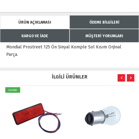
ÜRÜN AÇIKLAMASI
ÖDEME BİLGİLERİ
KARGO VE İADE
MÜŞTERİ YORUMLARI
Mondial Prostreet 125 Ön Sinyal Komple Sol Kısım Orjinal
Parça.
İLGİLİ ÜRÜNLER
İNDİRİM