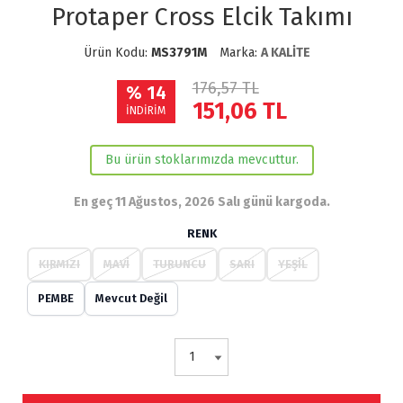
Protaper Cross Elcik Takımı
Ürün Kodu:
MS3791M
Marka:
A KALİTE
176,57 TL
% 14
151,06
TL
İNDİRİM
Bu ürün stoklarımızda mevcuttur.
En geç 11 Ağustos, 2026 Salı günü kargoda.
RENK
KIRMIZI
MAVİ
TURUNCU
SARI
YEŞİL
PEMBE
Mevcut Değil