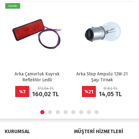
İNDİRİM
Arka Çamurluk Kuyruk
Arka Stop Ampulü 12W-21
Reflektör Ledli
Şaşı Tırnak
172,04 TL
17,82 TL
7
21
%
%
160,02 TL
14,05 TL
KURUMSAL
MÜŞTERİ HİZMETLERİ