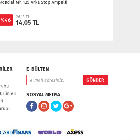
rka Stop Ampulü
Scooter 50 / 125 Buji Başlığı
32,56 TL
16
%
TL
27,20 TL
RİLER
E-BÜLTEN
rubu
Ürünleri
SOSYAL MEDYA
ri
Grubu