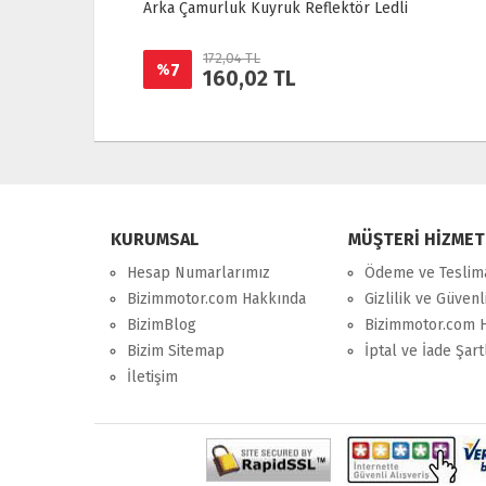
Arka Çamurluk Kuyruk Reflektör Ledli
Arka St
172,04 TL
7
21
%
%
160,02 TL
KURUMSAL
MÜŞTERİ HİZMET
Hesap Numarlarımız
Ödeme ve Teslim
Bizimmotor.com Hakkında
Gizlilik ve Güvenl
BizimBlog
Bizimmotor.com 
Bizim Sitemap
İptal ve İade Şart
İletişim