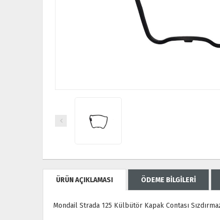
ÜRÜN AÇIKLAMASI
ÖDEME BİLGİLERİ
Mondail Strada 125 Külbütör Kapak Contası Sızdırmazlı