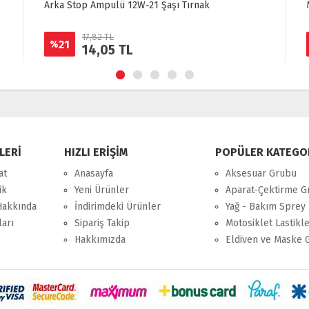
op Ampulü 12W-21 Şaşı Tırnak
Mondial Mh 125 A
17,82 TL
26,13 TL
46
%
14,05 TL
14,05 
LERİ
HIZLI ERİŞİM
POPÜLER KATEGO
at
Anasayfa
Aksesuar Grubu
ik
Yeni Ürünler
Aparat-Çektirme G
Hakkında
İndirimdeki Ürünler
Yağ - Bakım Sprey 
ları
Sipariş Takip
Motosiklet Lastikle
Hakkımızda
Eldiven ve Maske 