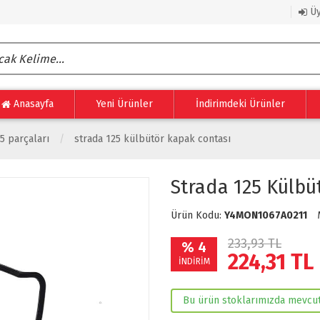
Üy
Anasayfa
Yeni Ürünler
İndirimdeki Ürünler
5 parçaları
strada 125 külbütör kapak contası
Strada 125 Külbü
Ürün Kodu:
Y4MON1067A0211
233,93 TL
% 4
224,31
TL
İNDİRİM
Bu ürün stoklarımızda mevcut