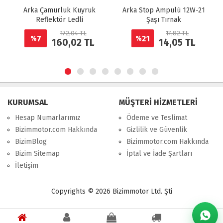
Arka Çamurluk Kuyruk
Arka Stop Ampulü 12W-21
Reflektör Ledli
Şaşı Tırnak
172,04 TL
17,82 TL
7
21
%
%
160,02 TL
14,05 TL
KURUMSAL
MÜŞTERİ HİZMETLERİ
Hesap Numarlarımız
Ödeme ve Teslimat
Bizimmotor.com Hakkında
Gizlilik ve Güvenlik
BizimBlog
Bizimmotor.com Hakkında
Bizim Sitemap
İptal ve İade Şartları
İletişim
Copyrights © 2026 Bizimmotor Ltd. Şti