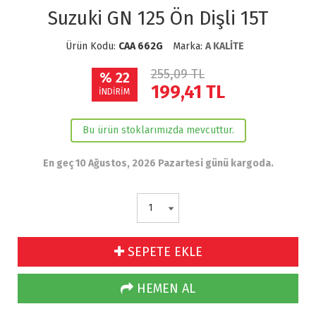
Suzuki GN 125 Ön Dişli 15T
Ürün Kodu:
CAA 662G
Marka:
A KALİTE
255,09 TL
% 22
199,41
TL
İNDİRİM
Bu ürün stoklarımızda mevcuttur.
En geç 10 Ağustos, 2026 Pazartesi günü kargoda.
SEPETE EKLE
HEMEN AL