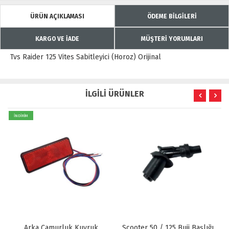
ÜRÜN AÇIKLAMASI
ÖDEME BİLGİLERİ
KARGO VE İADE
MÜŞTERİ YORUMLARI
Tvs Raider 125 Vites Sabitleyici (Horoz) Orijinal
İLGİLİ ÜRÜNLER
İNDİRİM
Arka Çamurluk Kuyruk
Scooter 50 / 125 Buji Başlığı