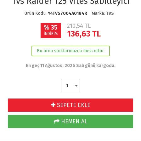
Tvs Raider 125 Vites Sabitleyici
Ürün Kodu:
Y4TVS7004A0184R
Marka:
TVS
210,54 TL
% 35
136,63
TL
İNDİRİM
Bu ürün stoklarımızda mevcuttur.
En geç 11 Ağustos, 2026 Salı günü kargoda.
SEPETE EKLE
HEMEN AL