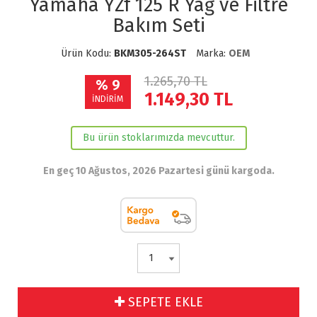
Yamaha YZf 125 R Yağ ve Filtre
Bakım Seti
Ürün Kodu:
BKM305-264ST
Marka:
OEM
1.265,70 TL
% 9
1.149,30
TL
İNDİRİM
Bu ürün stoklarımızda mevcuttur.
En geç 10 Ağustos, 2026 Pazartesi günü kargoda.
SEPETE EKLE