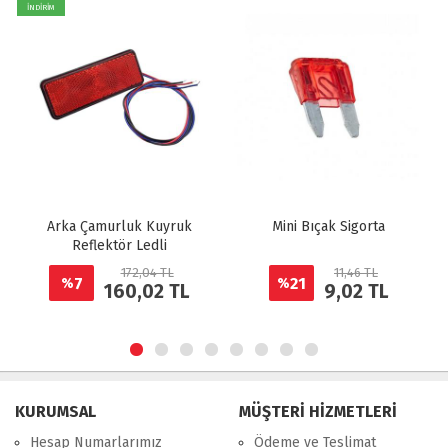
İNDİRİM
Arka Çamurluk Kuyruk
Mini Bıçak Sigorta
Reflektör Ledli
172,04 TL
11,46 TL
7
21
%
%
160,02 TL
9,02 TL
KURUMSAL
MÜŞTERİ HİZMETLERİ
Hesap Numarlarımız
Ödeme ve Teslimat